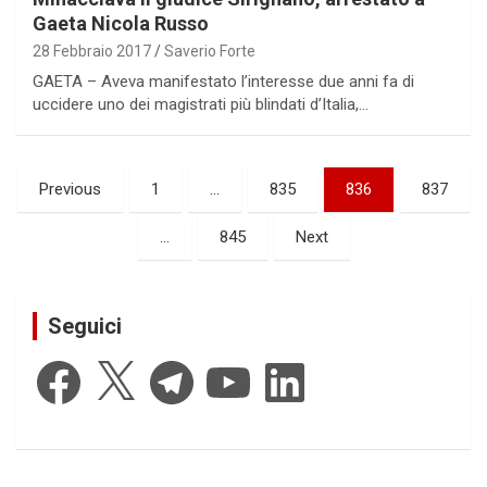
Gaeta Nicola Russo
28 Febbraio 2017
Saverio Forte
GAETA – Aveva manifestato l’interesse due anni fa di
uccidere uno dei magistrati più blindati d’Italia,…
Paginazione
Previous
1
…
835
836
837
degli
…
845
Next
articoli
Seguici
Facebook
X
Telegram
YouTube
LinkedIn