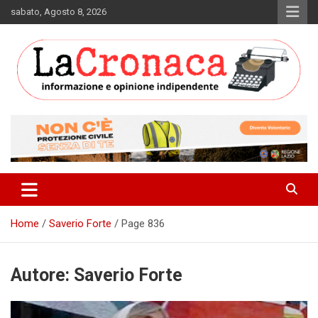
Skip
sabato, Agosto 8, 2026
to
content
Informazione e opinione indipendente
La Cronaca Quotidiano
Home
Saverio Forte
Page 836
Autore:
Saverio Forte