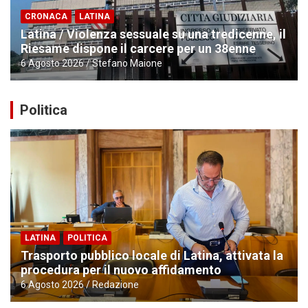
CRONACA
LATINA
Latina / Violenza sessuale su una tredicenne, il
Riesame dispone il carcere per un 38enne
6 Agosto 2026
Stefano Maione
Politica
LATINA
POLITICA
Trasporto pubblico locale di Latina, attivata la
procedura per il nuovo affidamento
6 Agosto 2026
Redazione