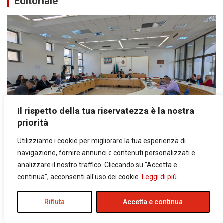
Editoriale
Il rispetto della tua riservatezza è la nostra
priorità
EDITORIALE
FONDI
FORMIA
GAETA
Utilizziamo i cookie per migliorare la tua esperienza di
Consigli comunali svuotati e “consenso
navigazione, fornire annunci o contenuti personalizzati e
consolidato”, la morte della politica
analizzare il nostro traffico. Cliccando su "Accetta e
continua", acconsenti all'uso dei cookie.
Leggi di più
1 Gennaio 2026
Antonio Gioia
Tornare a discutere, a confrontarsi viso a viso e, perché
no, anche a muso duro se serve. I consigli comunali e
Rifiuta
Accetta e continua
quelli circoscrizionali delle grandi città, rappresentano da
sempre il…