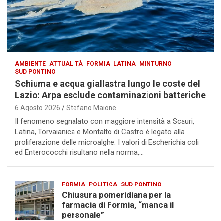
AMBIENTE
ATTUALITÀ
FORMIA
LATINA
MINTURNO
SUD PONTINO
Schiuma e acqua giallastra lungo le coste del
Lazio: Arpa esclude contaminazioni batteriche
6 Agosto 2026
Stefano Maione
Il fenomeno segnalato con maggiore intensità a Scauri,
Latina, Torvaianica e Montalto di Castro è legato alla
proliferazione delle microalghe. I valori di Escherichia coli
ed Enterococchi risultano nella norma,…
FORMIA
POLITICA
SUD PONTINO
Chiusura pomeridiana per la
farmacia di Formia, “manca il
personale”