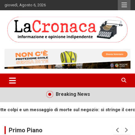
Skip
giovedì, Agosto 6, 2026
to
content
Informazione e opinione indipendente
La Cronaca Quotidiano
Breaking News
te sul negozio: si stringe il cerchio sull’intimidazione di April
Primo Piano