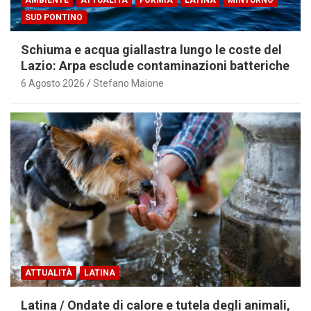
AMBIENTE
ATTUALITÀ
FORMIA
LATINA
MINTURNO
SUD PONTINO
Schiuma e acqua giallastra lungo le coste del
Lazio: Arpa esclude contaminazioni batteriche
6 Agosto 2026
Stefano Maione
ATTUALITÀ
LATINA
Latina / Ondate di calore e tutela degli animali,