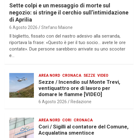
Sette colpi e un messaggio di morte sul
negozio: si stringe il cerchio sull’intimidazione
di Aprilia
6 Agosto 2026
Stefano Maione
Il biglietto, fissato con del nastro adesivo alla serranda,
riportava la frase: «Questo è per il tuo socio… avete le ore
contate». Due persone sarebbero arrivate su uno scooter
e…
AREA NORD
CRONACA
SEZZE
VIDEO
Sezze / Incendio sul Monte Trevi,
ventiquattro ore di lavoro per
domare le fiamme [VIDEO]
6 Agosto 2026
Redazione
AREA NORD
CORI
CRONACA
Cori / Sigilli al contatore del Comune,
Acqualatina smentisce