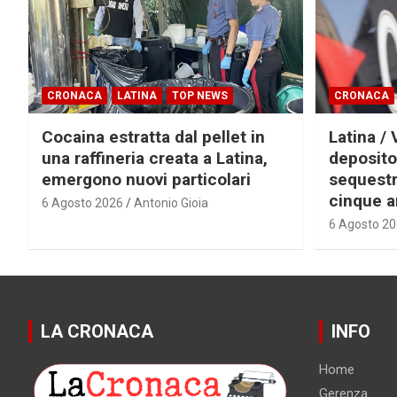
CRONACA
LATINA
TOP NEWS
CRONACA
Cocaina estratta dal pellet in
Latina / 
una raffineria creata a Latina,
deposito
emergono nuovi particolari
sequestra
cinque a
6 Agosto 2026
Antonio Gioia
6 Agosto 2
LA CRONACA
INFO
Home
Gerenza