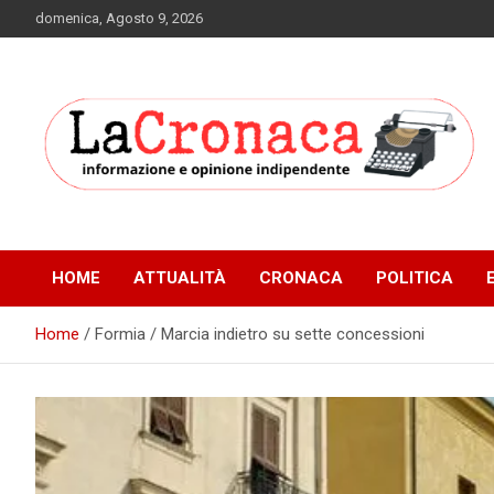
Skip
domenica, Agosto 9, 2026
to
content
Informazione e opinione indipendente
La Cronaca Quotidiano
HOME
ATTUALITÀ
CRONACA
POLITICA
Home
Formia / Marcia indietro su sette concessioni