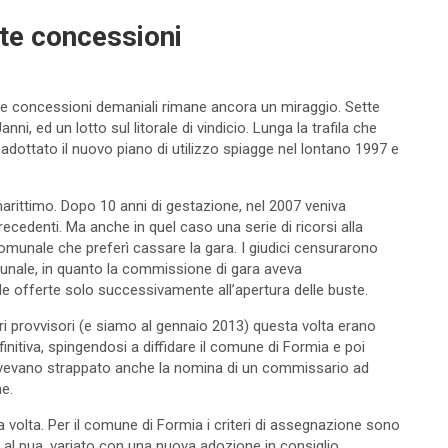
tte concessioni
ve concessioni demaniali rimane ancora un miraggio. Sette
nni, ed un lotto sul litorale di vindicio. Lunga la trafila che
dottato il nuovo piano di utilizzo spiagge nel lontano 1997 e
arittimo. Dopo 10 anni di gestazione, nel 2007 veniva
recedenti. Ma anche in quel caso una serie di ricorsi alla
omunale che preferì cassare la gara. I giudici censurarono
unale, in quanto la commissione di gara aveva
lle offerte solo successivamente all’apertura delle buste.
ari provvisori (e siamo al gennaio 2013) questa volta erano
initiva, spingendosi a diffidare il comune di Formia e poi
 Avevano strappato anche la nomina di un commissario ad
e.
olta. Per il comune di Formia i criteri di assegnazione sono
al pua, variato con una nuova adozione in consiglio