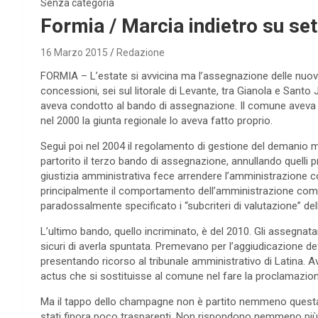
Senza categoria
Formia / Marcia indietro su se
16 Marzo 2015
Redazione
FORMIA – L’estate si avvicina ma l’assegnazione delle nuo
concessioni, sei sul litorale di Levante, tra Gianola e Santo Ja
aveva condotto al bando di assegnazione. Il comune aveva a
nel 2000 la giunta regionale lo aveva fatto proprio.
Seguì poi nel 2004 il regolamento di gestione del demanio m
partorito il terzo bando di assegnazione, annullando quelli p
giustizia amministrativa fece arrendere l’amministrazione c
principalmente il comportamento dell’amministrazione com
paradossalmente specificato i “subcriteri di valutazione” de
L’ultimo bando, quello incriminato, è del 2010. Gli assegnat
sicuri di averla spuntata. Premevano per l’aggiudicazione def
presentando ricorso al tribunale amministrativo di Latina.
actus che si sostituisse al comune nel fare la proclamazion
Ma il tappo dello champagne non è partito nemmeno questa v
stati finora poco trasparenti. Non rispondono nemmeno più 