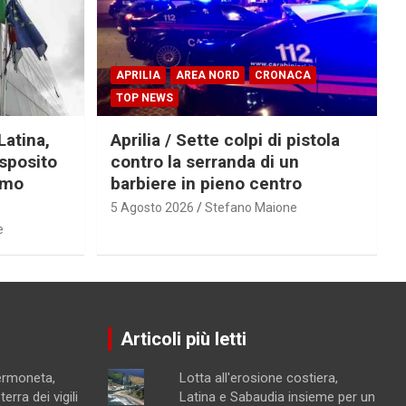
APRILIA
AREA NORD
CRONACA
TOP NEWS
Latina,
Aprilia / Sette colpi di pistola
Esposito
contro la serranda di un
imo
barbiere in pieno centro
5 Agosto 2026
Stefano Maione
e
Articoli più letti
Sermoneta,
Lotta all'erosione costiera,
erra dei vigili
Latina e Sabaudia insieme per un