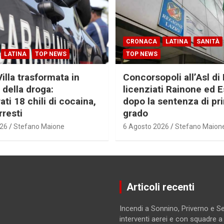
CRONACA
LATINA
SANITÀ
LATINA
TOP NEWS
TOP NEWS
Villa trasformata in
Concorsopoli all’Asl di 
 della droga:
licenziati Rainone ed 
ti 18 chili di cocaina,
dopo la sentenza di pr
rresti
grado
026
Stefano Maione
6 Agosto 2026
Stefano Maion
Articoli recenti
Incendi a Sonnino, Priverno e 
interventi aerei e con squadre a t