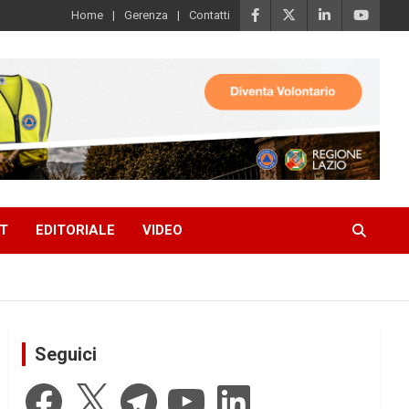
Home
Gerenza
Contatti
T
EDITORIALE
VIDEO
Seguici
Facebook
X
Telegram
YouTube
LinkedIn