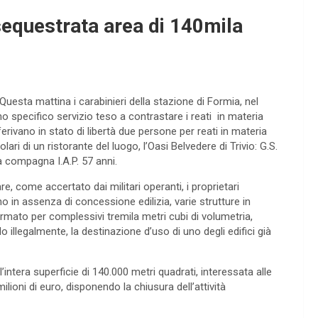
equestrata area di 140mila
uesta mattina i carabinieri della stazione di Formia, nel
o specifico servizio teso a contrastare i reati in materia
eferivano in stato di libertà due persone per reati in materia
titolari di un ristorante del luogo, l’Oasi Belvedere di Trivio: G.S.
a compagna I.A.P. 57 anni.
are, come accertato dai militari operanti, i proprietari
o in assenza di concessione edilizia, varie strutture in
mato per complessivi tremila metri cubi di volumetria,
 illegalmente, la destinazione d’uso di uno degli edifici già
ntera superficie di 140.000 metri quadrati, interessata alle
ilioni di euro, disponendo la chiusura dell’attività