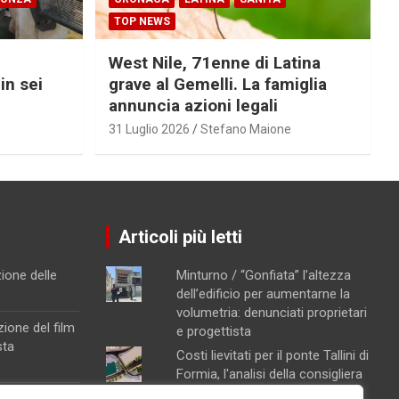
TOP NEWS
West Nile, 71enne di Latina
in sei
grave al Gemelli. La famiglia
annuncia azioni legali
31 Luglio 2026
Stefano Maione
Articoli più letti
ione delle
Minturno / “Gonfiata” l’altezza
dell’edificio per aumentarne la
volumetria: denunciati proprietari
ione del film
e progettista
sta
Costi lievitati per il ponte Tallini di
Formia, l'analisi della consigliera
Immacolata Arnone