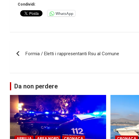
Condividi:
WhatsApp
Navigazione
Formia / Eletti i rappresentanti Rsu al Comune
articoli
Da non perdere
APRILIA
AREA NORD
CRONACA
CRONACA