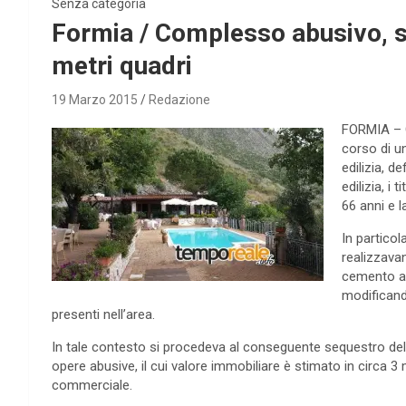
Senza categoria
Formia / Complesso abusivo, s
metri quadri
19 Marzo 2015
Redazione
FORMIA – Q
corso di un
edilizia, d
edilizia, i 
66 anni e l
In particol
realizzavan
cemento ar
modificando
presenti nell’area.
In tale contesto si procedeva al conseguente sequestro dell’i
opere abusive, il cui valore immobiliare è stimato in circa 3 m
commerciale.