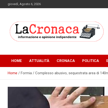
Skip
giovedì, Agosto 6, 2026
to
content
Informazione e opinione indipendente
La Cronaca Quotidiano
HOME
ATTUALITÀ
CRONACA
POLITICA
Home
Formia / Complesso abusivo, sequestrata area di 140mi