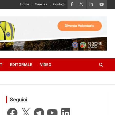
Home
Gerenza
Contatti
T
EDITORIALE
VIDEO
Seguici
Facebook
X
Telegram
YouTube
LinkedIn