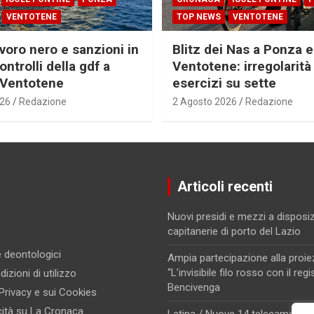
VENTOTENE
TOP NEWS
VENTOTENE
voro nero e sanzioni in
Blitz dei Nas a Ponza e
ontrolli della gdf a
Ventotene: irregolarità 
 Ventotene
esercizi su sette
026
Redazione
2 Agosto 2026
Redazione
Articoli recenti
Nuovi presidi e mezzi a disposiz
capitanerie di porto del Lazio
 e deontologici
Ampia partecipazione alla proiez
“L’invisibile filo rosso con il regi
izioni di utilizzo
Bencivenga
 Privacy e sui Cookies
cità su La Cronaca
Latina / Nuove 14 telecamere di