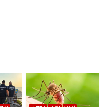
PONZA
CRONACA
LATINA
SANITÀ