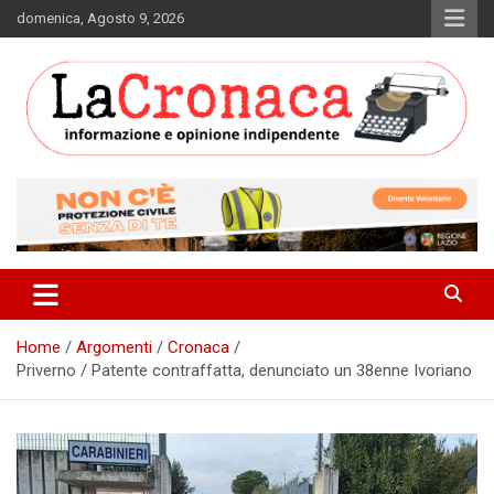
Skip
domenica, Agosto 9, 2026
to
content
Informazione e opinione indipendente
La Cronaca Quotidiano
Home
Argomenti
Cronaca
Priverno / Patente contraffatta, denunciato un 38enne Ivoriano