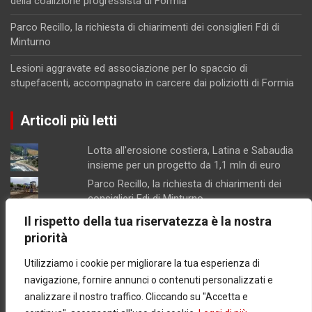
della coalizione progressista di Formia
Parco Recillo, la richiesta di chiarimenti dei consiglieri Fdi di
Minturno
Lesioni aggravate ed associazione per lo spaccio di
stupefacenti, accompagnato in carcere dai poliziotti di Formia
Articoli più letti
Lotta all'erosione costiera, Latina e Sabaudia
insieme per un progetto da 1,1 mln di euro
Parco Recillo, la richiesta di chiarimenti dei
consiglieri Fdi di Minturno
Lesioni aggravate ed associazione per lo
Il rispetto della tua riservatezza è la nostra
spaccio di stupefacenti, accompagnato in
priorità
carcere dai poliziotti di Formia
Utilizziamo i cookie per migliorare la tua esperienza di
Scarichi, porto e delocalizzazione della
piscicoltura, proposte della coalizione
navigazione, fornire annunci o contenuti personalizzati e
progressista di Formia
analizzare il nostro traffico. Cliccando su "Accetta e