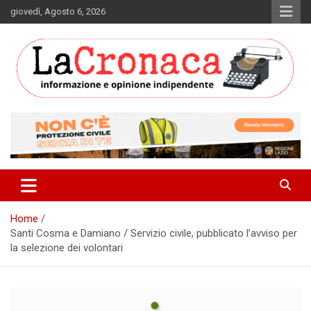
Skip
giovedì, Agosto 6, 2026
to
content
Informazione e opinione indipendente
La Cronaca Quotidiano
Home
Santi Cosma e Damiano / Servizio civile, pubblicato l’avviso per
la selezione dei volontari