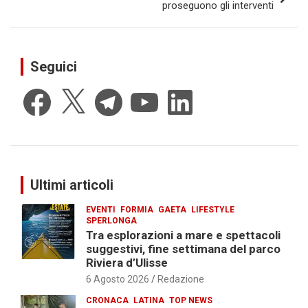
proseguono gli interventi
Seguici
Facebook
X
Telegram
YouTube
LinkedIn
Ultimi articoli
EVENTI
FORMIA
GAETA
LIFESTYLE
SPERLONGA
Tra esplorazioni a mare e spettacoli
suggestivi, fine settimana del parco
Riviera d’Ulisse
6 Agosto 2026
Redazione
CRONACA
LATINA
TOP NEWS