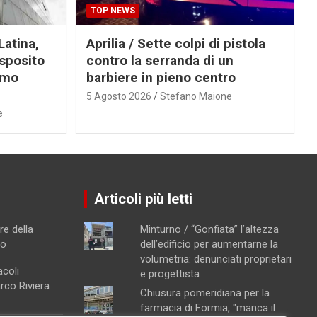
TOP NEWS
Latina,
Aprilia / Sette colpi di pistola
Esposito
contro la serranda di un
imo
barbiere in pieno centro
5 Agosto 2026
Stefano Maione
e
Articoli più letti
re della
Minturno / “Gonfiata” l’altezza
no
dell’edificio per aumentarne la
volumetria: denunciati proprietari
acoli
e progettista
arco Riviera
Chiusura pomeridiana per la
farmacia di Formia, "manca il