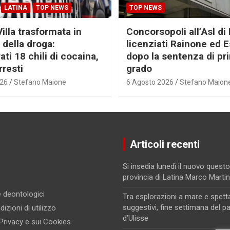
LATINA
TOP NEWS
TOP NEWS
Villa trasformata in
Concorsopoli all’Asl di 
 della droga:
licenziati Rainone ed 
ti 18 chili di cocaina,
dopo la sentenza di pr
rresti
grado
026
Stefano Maione
6 Agosto 2026
Stefano Maion
Articoli recenti
Si insedia lunedì il nuovo questo
provincia di Latina Marco Marti
 e deontologici
Tra esplorazioni a mare e spett
suggestivi, fine settimana del p
izioni di utilizzo
d’Ulisse
 Privacy e sui Cookies