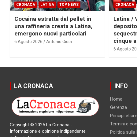
CRONACA
LATINA
TOP NEWS
CRONACA
Cocaina estratta dal pellet in
Latina / 
una raffineria creata a Latina,
deposito
emergono nuovi particolari
sequestra
cinque a
6 Agosto 2026
Antonio Gioia
6 Agosto 2
LA CRONACA
INFO
Home
Gerenza
Principi etici
Termini e cond
Copyright © 2025 La Cronaca -
Informazione e opinione indipendente
Politica sulla