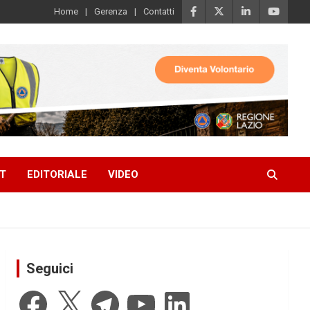
Home
Gerenza
Contatti
T
EDITORIALE
VIDEO
Seguici
Facebook
X
Telegram
YouTube
LinkedIn