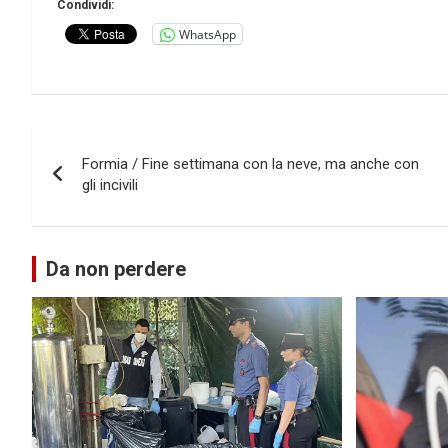
Condividi:
WhatsApp
Navigazione
Formia / Fine settimana con la neve, ma anche con
articoli
gli incivili
Da non perdere