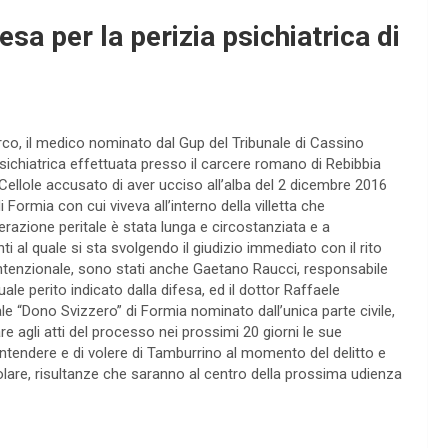
sa per la perizia psichiatrica di
rco, il medico nominato dal Gup del Tribunale di Cassino
psichiatrica effettuata presso il carcere romano di Rebibbia
 Cellole accusato di aver ucciso all’alba del 2 dicembre 2016
i Formia con cui viveva all’interno della villetta che
erazione peritale è stata lunga e circostanziata e a
nti al quale si sta svolgendo il giudizio immediato con il rito
ntenzionale, sono stati anche Gaetano Raucci, responsabile
ale perito indicato dalla difesa, ed il dottor Raffaele
ale “Dono Svizzero” di Formia nominato dall’unica parte civile,
are agli atti del processo nei prossimi 20 giorni le sue
intendere e di volere di Tamburrino al momento del delitto e
olare, risultanze che saranno al centro della prossima udienza