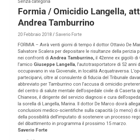
Senza categoria
Formia / Omicidio Langella, atte
Andrea Tamburrino
20 Febbraio 2018
Saverio Forte
FORMIA – Avrà venti giorni di tempo il dottor Ottavio De Ma
Salvatore Scalera per depositare le risultanze della perizia 
nei confronti di
Andrea Tamburrino,
il 42enne ex gigolò di
l’amico
Giuseppe Langella
, l’autotrasportatore di 52 anni d
occupavano in via Giovenale, in località Acquatraversa. L’op
parteciparvi, oltre al consulente di fiducia del Tribunale dava
abbreviato per Tamburrino con l’accusa di omicidio pretere
del centro di salute mentale dell’ospedale civile di Caserta qu
Chianese, il dirigente del servizio diagnosi e cura dell’osped
la sorella di Langella, Marina. Il dottor De Marco dovrà alleg
conclusioni medico-scientifiche sulla capacità (o meno) di 
della possibilità dell’imputato di sostenere un processo reg
del dibattimento in programma il prossimo 15 marzo.
Saverio Forte