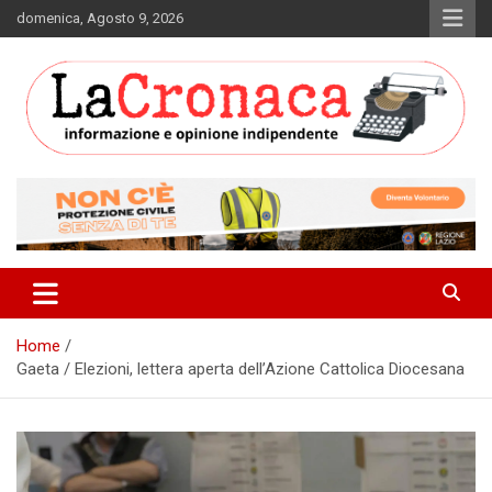
Skip
domenica, Agosto 9, 2026
to
content
Informazione e opinione indipendente
La Cronaca Quotidiano
Home
Gaeta / Elezioni, lettera aperta dell’Azione Cattolica Diocesana