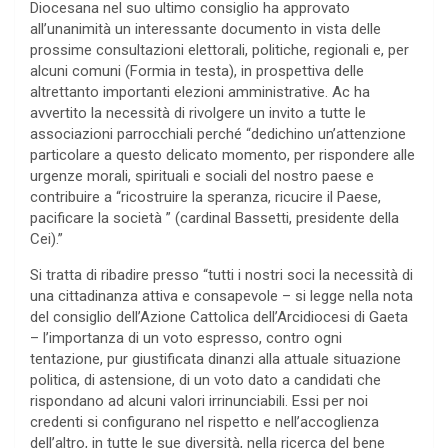
Diocesana nel suo ultimo consiglio ha approvato
all’unanimità un interessante documento in vista delle
prossime consultazioni elettorali, politiche, regionali e, per
alcuni comuni (Formia in testa), in prospettiva delle
altrettanto importanti elezioni amministrative. Ac ha
avvertito la necessità di rivolgere un invito a tutte le
associazioni parrocchiali perché “dedichino un’attenzione
particolare a questo delicato momento, per rispondere alle
urgenze morali, spirituali e sociali del nostro paese e
contribuire a “ricostruire la speranza, ricucire il Paese,
pacificare la società ” (cardinal Bassetti, presidente della
Cei).”
Si tratta di ribadire presso “tutti i nostri soci la necessità di
una cittadinanza attiva e consapevole – si legge nella nota
del consiglio dell’Azione Cattolica dell’Arcidiocesi di Gaeta
– l’importanza di un voto espresso, contro ogni
tentazione, pur giustificata dinanzi alla attuale situazione
politica, di astensione, di un voto dato a candidati che
rispondano ad alcuni valori irrinunciabili. Essi per noi
credenti si configurano nel rispetto e nell’accoglienza
dell’altro, in tutte le sue diversità, nella ricerca del bene