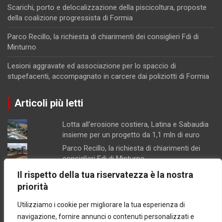
Scarichi, porto e delocalizzazione della piscicoltura, proposte
della coalizione progressista di Formia
Parco Recillo, la richiesta di chiarimenti dei consiglieri Fdi di
Minturno
Lesioni aggravate ed associazione per lo spaccio di
stupefacenti, accompagnato in carcere dai poliziotti di Formia
Articoli più letti
Lotta all'erosione costiera, Latina e Sabaudia
insieme per un progetto da 1,1 mln di euro
Parco Recillo, la richiesta di chiarimenti dei
consiglieri Fdi di Minturno
Scarichi, porto e delocalizzazione della
Il rispetto della tua riservatezza è la nostra
piscicoltura, proposte della coalizione
priorità
progressista di Formia
Utilizziamo i cookie per migliorare la tua esperienza di
Lesioni aggravate ed associazione per lo
spaccio di stupefacenti, accompagnato in
navigazione, fornire annunci o contenuti personalizzati e