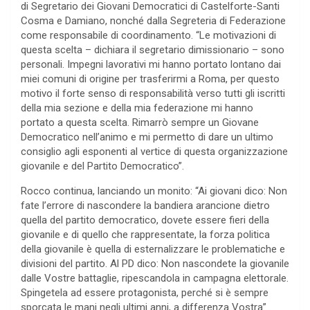
di Segretario dei Giovani Democratici di Castelforte-Santi
Cosma e Damiano, nonché dalla Segreteria di Federazione
come responsabile di coordinamento. “Le motivazioni di
questa scelta – dichiara il segretario dimissionario – sono
personali. Impegni lavorativi mi hanno portato lontano dai
miei comuni di origine per trasferirmi a Roma, per questo
motivo il forte senso di responsabilità verso tutti gli iscritti
della mia sezione e della mia federazione mi hanno
portato a questa scelta. Rimarrò sempre un Giovane
Democratico nell’animo e mi permetto di dare un ultimo
consiglio agli esponenti al vertice di questa organizzazione
giovanile e del Partito Democratico”.
Rocco continua, lanciando un monito: “Ai giovani dico: Non
fate l’errore di nascondere la bandiera arancione dietro
quella del partito democratico, dovete essere fieri della
giovanile e di quello che rappresentate, la forza politica
della giovanile è quella di esternalizzare le problematiche e
divisioni del partito. Al PD dico: Non nascondete la giovanile
dalle Vostre battaglie, ripescandola in campagna elettorale.
Spingetela ad essere protagonista, perché si è sempre
sporcata le mani negli ultimi anni, a differenza Vostra”.