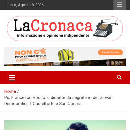
Skip
sabato, Agosto 8, 2026
to
content
Informazione e opinione indipendente
La Cronaca Quotidiano
Home
Pd, Francesco Rocco si dimette da segretario dei Giovani
Democratici di Castelforte e San Cosma