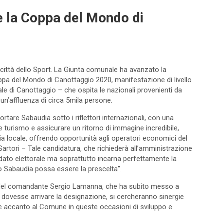
e la Coppa del Mondo di
ittà dello Sport. La Giunta comunale ha avanzato la
Coppa del Mondo di Canottaggio 2020, manifestazione di livello
le di Canottaggio – che ospita le nazionali provenienti da
 un’affluenza di circa 5mila persone.
rtare Sabaudia sotto i riflettori internazionali, con una
turismo e assicurare un ritorno di immagine incredibile,
a locale, offrendo opportunità agli operatori economici del
artori – Tale candidatura, che richiederà all’amministrazione
ato elettorale ma soprattutto incarna perfettamente la
mo Sabaudia possa essere la prescelta”.
ne del comandante Sergio Lamanna, che ha subito messo a
Se dovesse arrivare la designazione, si cercheranno sinergie
empre accanto al Comune in queste occasioni di sviluppo e