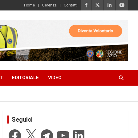
Home
Gerenza
Contatti
T
EDITORIALE
VIDEO
Seguici
Facebook
X
Telegram
YouTube
LinkedIn