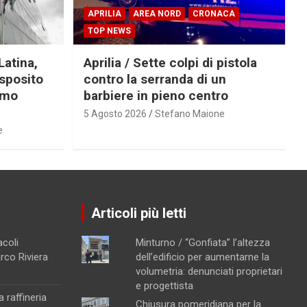
APRILIA
AREA NORD
CRONACA
TOP NEWS
Latina,
Aprilia / Sette colpi di pistola
Esposito
contro la serranda di un
imo
barbiere in pieno centro
5 Agosto 2026
Stefano Maione
e
Articoli più letti
acoli
Minturno / “Gonfiata” l’altezza
arco Riviera
dell’edificio per aumentarne la
volumetria: denunciati proprietari
e progettista
a raffineria
Chiusura pomeridiana per la