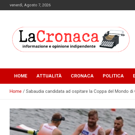
Skip
venerdì, Agosto 7, 2026
to
content
Informazione e opinione indipendente
La Cronaca Quotidiano
HOME
ATTUALITÀ
CRONACA
POLITICA
Home
Sabaudia candidata ad ospitare la Coppa del Mondo di