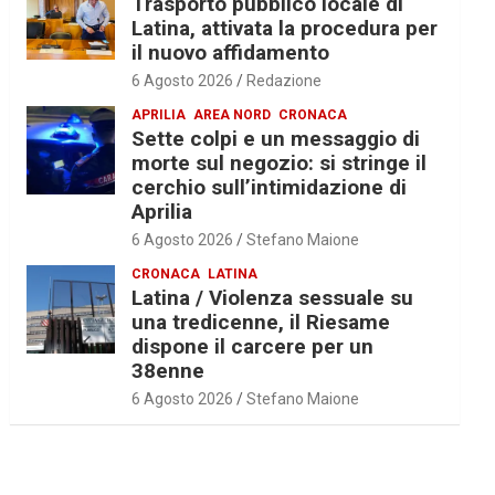
Trasporto pubblico locale di
Latina, attivata la procedura per
il nuovo affidamento
6 Agosto 2026
Redazione
APRILIA
AREA NORD
CRONACA
Sette colpi e un messaggio di
morte sul negozio: si stringe il
cerchio sull’intimidazione di
Aprilia
6 Agosto 2026
Stefano Maione
CRONACA
LATINA
Latina / Violenza sessuale su
una tredicenne, il Riesame
dispone il carcere per un
38enne
6 Agosto 2026
Stefano Maione