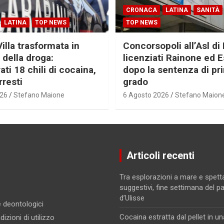
CRONACA
LATINA
SANITÀ
LATINA
TOP NEWS
TOP NEWS
Villa trasformata in
Concorsopoli all’Asl di 
 della droga:
licenziati Rainone ed 
ti 18 chili di cocaina,
dopo la sentenza di pr
rresti
grado
026
Stefano Maione
6 Agosto 2026
Stefano Maion
Articoli recenti
Tra esplorazioni a mare e spett
suggestivi, fine settimana del p
d’Ulisse
 e deontologici
Cocaina estratta dal pellet in un
izioni di utilizzo