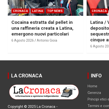
CRONACA
LATINA
TOP NEWS
CRONACA
Cocaina estratta dal pellet in
Latina / 
una raffineria creata a Latina,
deposito
emergono nuovi particolari
sequestra
cinque a
6 Agosto 2026
Antonio Gioia
6 Agosto 2
LA CRONACA
INFO
Home
Gerenza
Principi etici
Termini e cond
Copyright © 2025 La Cronaca -