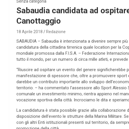
Senza categoria
Sabaudia candidata ad ospitar
Canottaggio
18 Aprile 2018
Redazione
SABAUDIA – Sabaudia è intenzionata a divenire sempre più c
candidatura della cittadina tirrenica quale location per la 
mondiale promossa dalla F.I.S.A. – Federazione Internaziona
tutto il mondo, per un numero di circa mille atleti, e prevede
“Riuscire ad ospitare un evento del genere significherebbe po
manifestazione di spessore che, oltre a promuovere sport e 
darebbe un contributo importante allo sviluppo dell’economi
territorio. – ha commentato l’assessore allo Sport Alessio S
comunale un investimento minimo, rientra appieno nel mand
vocazione sportiva della città. Incrociamo le dita e speria
La candidatura è stata possibile grazie alla collaborazio
disposizione dell’evento le strutture della Marina Militare. 
con gli altri Enti istituzionali presenti sul territorio, da s
promozione della città.