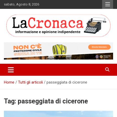
Skip
sabato, Agosto 8, 2026
to
content
Informazione e opinione indipendente
La Cronaca Quotidiano
Home
Tutti gli articoli
passeggiata di cicerone
Tag:
passeggiata di cicerone