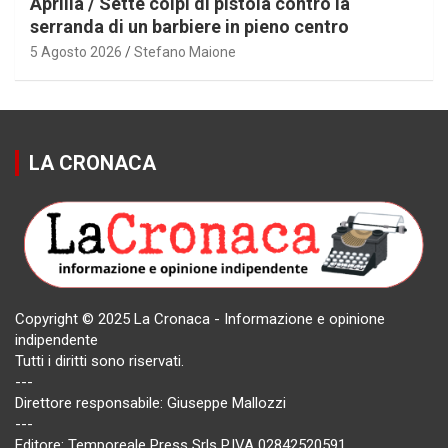
Aprilia / Sette colpi di pistola contro la
serranda di un barbiere in pieno centro
5 Agosto 2026
Stefano Maione
LA CRONACA
Copyright © 2025 La Cronaca - Informazione e opinione
indipendente
Tutti i diritti sono riservati.
---
Direttore responsabile: Giuseppe Mallozzi
---
Editore: Temporeale Press Srls P.IVA 02842520591