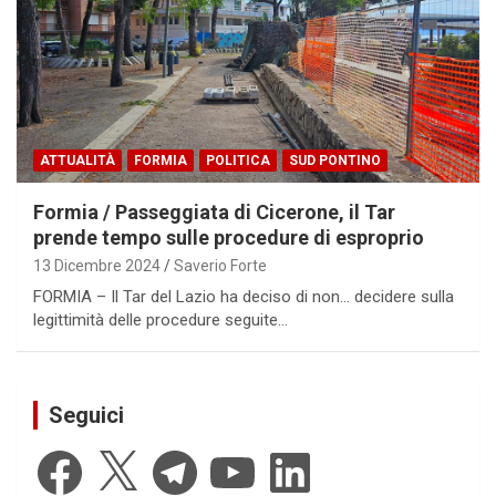
ATTUALITÀ
FORMIA
POLITICA
SUD PONTINO
Formia / Passeggiata di Cicerone, il Tar
prende tempo sulle procedure di esproprio
13 Dicembre 2024
Saverio Forte
FORMIA – Il Tar del Lazio ha deciso di non… decidere sulla
legittimità delle procedure seguite…
Seguici
Facebook
X
Telegram
YouTube
LinkedIn