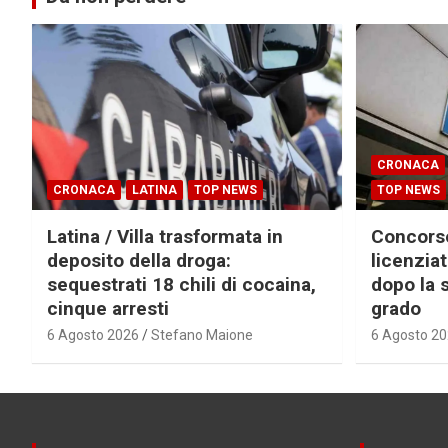
CRONACA
CRONACA
LATINA
TOP NEWS
TOP NEWS
Latina / Villa trasformata in
Concorsop
deposito della droga:
licenzia
sequestrati 18 chili di cocaina,
dopo la 
cinque arresti
grado
6 Agosto 2026
Stefano Maione
6 Agosto 2