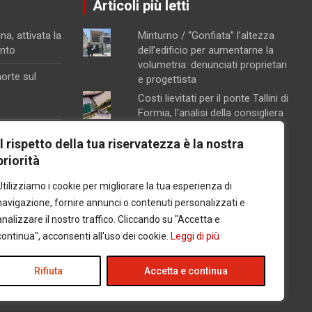
Articoli più letti
na, attivata la
Minturno / “Gonfiata” l’altezza
ento
dell’edificio per aumentarne la
volumetria: denunciati proprietari
orte sul
e progettista
Costi lievitati per il ponte Tallini di
Formia, l'analisi della consigliera
Immacolata Arnone
na
Il rispetto della tua riservatezza è la nostra
Chiusura pomeridiana per la
l carcere per
priorità
farmacia di Formia, "manca il
personale"
Utilizziamo i cookie per migliorare la tua esperienza di
i,
Caso Mendico, crollano le
omare le
navigazione, fornire annunci o contenuti personalizzati e
iscrizioni al Pacinotti di Santi
analizzare il nostro traffico. Cliccando su "Accetta e
Cosma e Damiano: soltanto tre
continua", acconsenti all'uso dei cookie.
Leggi di più
studenti, salta la prima classe
osito della
Nuovi presidi e mezzi a
caina, cinque
Rifiuta
Accetta e continua
disposizione delle capitanerie di
porto del Lazio