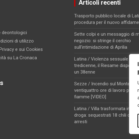
Articoli recenti
Trasporto pubblico locale di Lati
procedura per il nuovo affidam
 e deontologici
Sette colpi e un messaggio di m
negozio: si stringe il cerchio
izioni di utilizzo
sull’intimidazione di Aprilia
 Privacy e sui Cookies
cità su La Cronaca
Latina / Violenza sessuale su u
tredicenne, il Riesame dispone i
un 38enne
s
Sezze / Incendio sul Monte Trev
ventiquattro ore di lavoro per d
fiamme [VIDEO]
Latina / Villa trasformata in dep
droga: sequestrati 18 chili di co
arresti