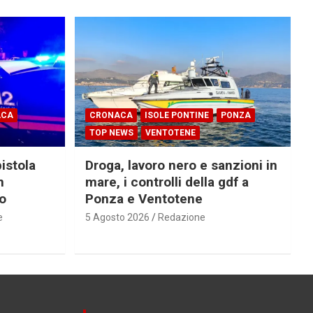
ACA
CRONACA
ISOLE PONTINE
PONZA
TOP NEWS
VENTOTENE
pistola
Droga, lavoro nero e sanzioni in
n
mare, i controlli della gdf a
ro
Ponza e Ventotene
e
5 Agosto 2026
Redazione