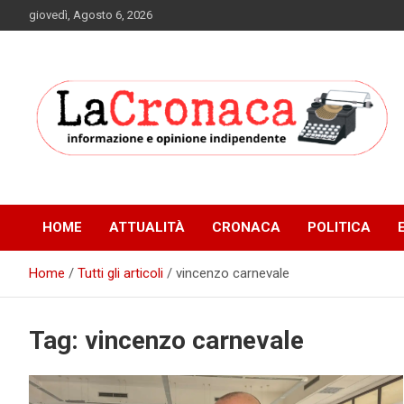
Skip
giovedì, Agosto 6, 2026
to
content
Informazione e opinione indipendente
La Cronaca Quotidiano
HOME
ATTUALITÀ
CRONACA
POLITICA
Home
Tutti gli articoli
vincenzo carnevale
Tag:
vincenzo carnevale