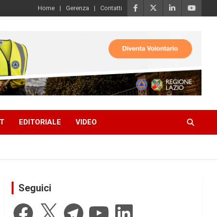
Home
Gerenza
Contatti
T
EDITORIALE
VIDEO
Seguici
Facebook
X
Telegram
YouTube
LinkedIn