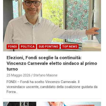
FONDI
POLITICA
SUD PONTINO
TOP NEWS
Elezioni, Fondi sceglie la continuità:
Vincenzo Carnevale eletto sindaco al primo
turno
25 Maggio 2026
Stefano Maione
FONDI – Fondi ha scelto Vincenzo Carnevale. Il
vicesindaco uscente, candidato della coalizione guidata da
Forza…