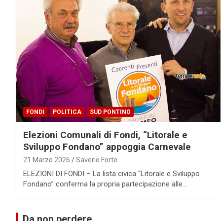
FONDI
POLITICA
SUD PONTINO
Elezioni Comunali di Fondi, “Litorale e
Sviluppo Fondano” appoggia Carnevale
21 Marzo 2026
Saverio Forte
ELEZIONI DI FONDI – La lista civica “Litorale e Sviluppo
Fondano” conferma la propria partecipazione alle…
Da non perdere