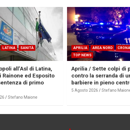
LATINA
SANITÀ
APRILIA
AREA NORD
CRON
TOP NEWS
oli all’Asl di Latina,
Aprilia / Sette colpi di 
ti Rainone ed Esposito
contro la serranda di u
sentenza di primo
barbiere in pieno cent
5 Agosto 2026
Stefano Maion
026
Stefano Maione