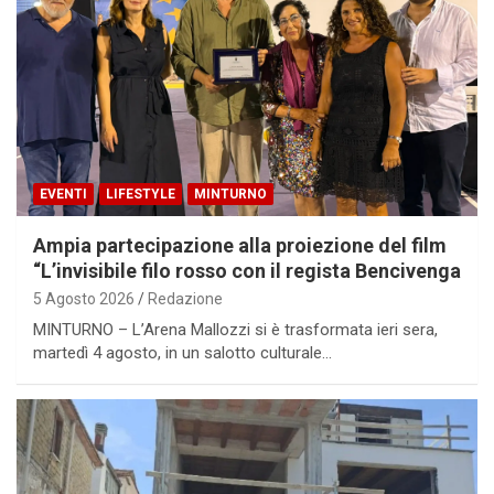
EVENTI
LIFESTYLE
MINTURNO
Ampia partecipazione alla proiezione del film
“L’invisibile filo rosso con il regista Bencivenga
5 Agosto 2026
Redazione
MINTURNO – L’Arena Mallozzi si è trasformata ieri sera,
martedì 4 agosto, in un salotto culturale…