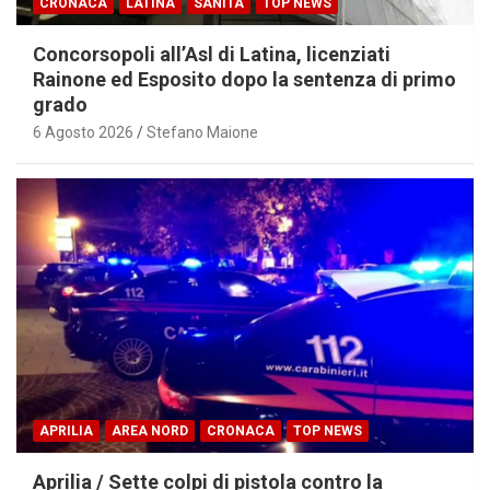
CRONACA
LATINA
SANITÀ
TOP NEWS
Concorsopoli all’Asl di Latina, licenziati
Rainone ed Esposito dopo la sentenza di primo
grado
6 Agosto 2026
Stefano Maione
APRILIA
AREA NORD
CRONACA
TOP NEWS
Aprilia / Sette colpi di pistola contro la