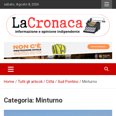
Skip
sabato, Agosto 8, 2026
to
content
Informazione e opinione indipendente
La Cronaca Quotidiano
Home
Tutti gli articoli
Città
Sud Pontino
Minturno
Categoria:
Minturno