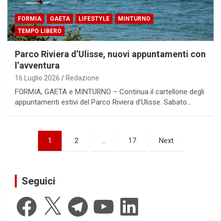
FORMIA
GAETA
LIFESTYLE
MINTURNO
TEMPO LIBERO
Parco Riviera d’Ulisse, nuovi appuntamenti con
l’avventura
16 Luglio 2026
Redazione
FORMIA, GAETA e MINTURNO – Continua il cartellone degli
appuntamenti estivi del Parco Riviera d’Ulisse. Sabato…
Paginazione
1
2
…
17
Next
degli
articoli
Seguici
Facebook
X
Telegram
YouTube
LinkedIn