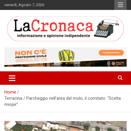
Skip
venerdì, Agosto 7, 2026
to
content
Informazione e opinione indipendente
La Cronaca Quotidiano
Home
Terracina / Parcheggio nell’area del molo, il comitato: “Scelta
miope”