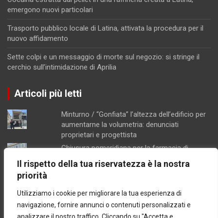
emergono nuovi particolari
Trasporto pubblico locale di Latina, attivata la procedura per il
nuovo affidamento
Sette colpi e un messaggio di morte sul negozio: si stringe il
cerchio sull’intimidazione di Aprilia
Articoli più letti
Minturno / “Gonfiata” l’altezza dell’edificio per
aumentarne la volumetria: denunciati
proprietari e progettista
Chiusura pomeridiana per la farmacia di
Formia, "manca il personale"
Il rispetto della tua riservatezza è la nostra
Schiuma e acqua giallastra lungo le coste del
priorità
Lazio: Arpa esclude contaminazioni batteriche
Utilizziamo i cookie per migliorare la tua esperienza di
Concorsopoli all’Asl di Latina, licenziati
Rainone ed Esposito dopo la sentenza di
navigazione, fornire annunci o contenuti personalizzati e
primo grado
analizzare il nostro traffico. Cliccando su "Accetta e