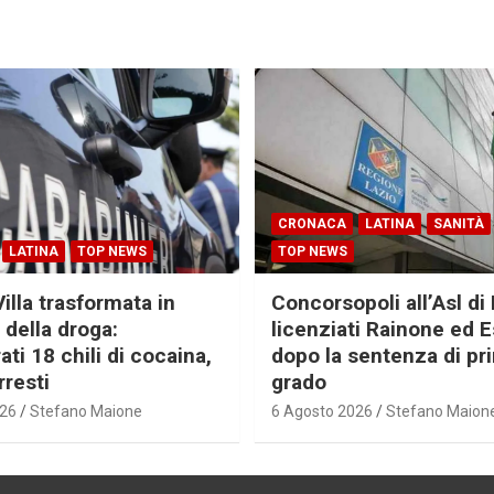
CRONACA
LATINA
SANITÀ
LATINA
TOP NEWS
TOP NEWS
Villa trasformata in
Concorsopoli all’Asl di 
 della droga:
licenziati Rainone ed 
ti 18 chili di cocaina,
dopo la sentenza di pr
rresti
grado
026
Stefano Maione
6 Agosto 2026
Stefano Maion