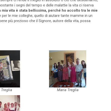
 sempre ci rende il meglio in assoluto o ciò che desideriamo,
stante i segni del tempo e delle malattie la vita ci riserva
a mia vita è stata bellissima, perché ho accolto tra le mie
 per le mie colleghe, quello di aiutare tante mamme in un
 bene più prezioso che il Signore, autore della vita, possa
 Treglia
Maria Treglia