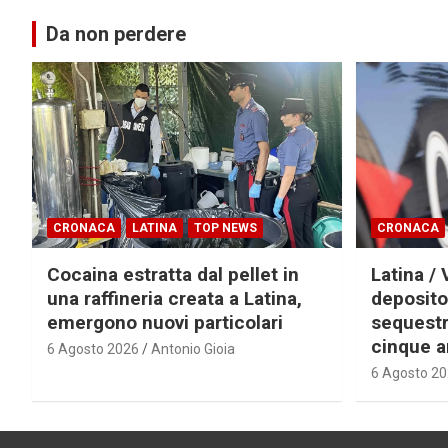
Da non perdere
CRONACA
LATINA
TOP NEWS
CRONACA
Cocaina estratta dal pellet in
Latina / 
una raffineria creata a Latina,
deposito
emergono nuovi particolari
sequestra
cinque a
6 Agosto 2026
Antonio Gioia
6 Agosto 2