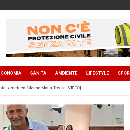
ECONOMIA
SANITÀ
AMBIENTE
LIFESTYLE
SPOR
ata l’ostetrica 84enne Maria Treglia [VIDEO]