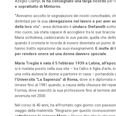
Azeglio Ciampi,
le ha consegnato una targa ricordo
per l’
e soprattutto di Minturno.
“
Avevamo accolto le segnalazioni dei nostri concittadini, ch
distintasi per la sua a
bnegazione nel lavoro e per aver 
della loro
vita”- avea dichiarato il
sindaco Stefanelli
sottol
mio cuore, sia stata capace di accogliere tra le sue braccia c
Maria sottolinea, cadenzando le sue parole, quella che defi
quando il cronista le ricorda di essere diventata un punto d
hanno tratto ispirazione dai suoi insegnamenti.
E molte di l
per rendere onore ad una donna davvero speciale.
Maria Treglia è nata il 5 febbraio 1939 a Latina, all’epo
si è rivelata presto nella sua vita – tra l’altro è figlia d’arte, 
una volta aiutava le donne a partorire in casa – portandola 
l’Università “La Sapienza” di Roma,
dove si è diplomata ne
rimase fino al 1981 quando, a causa della chiusura del repart
Formia, dove esercitò la sua professione fino al termine dell
avvenuta nel 2000.
Nel corso di 40 anni, ha affrontato ogni giorno con passion
viaggio della maternità. “Ringrazio per questo riconosciment