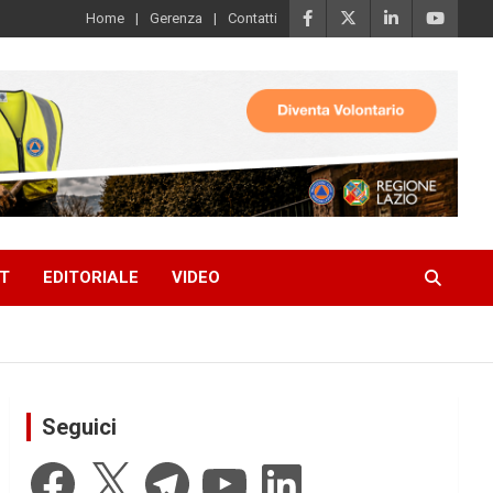
Home
Gerenza
Contatti
T
EDITORIALE
VIDEO
Seguici
Facebook
X
Telegram
YouTube
LinkedIn