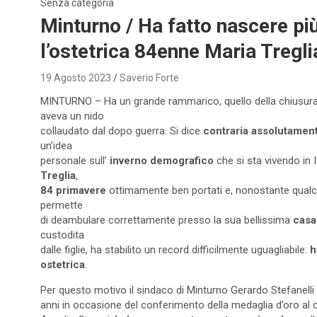
Senza categoria
Minturno / Ha fatto nascere pi
l’ostetrica 84enne Maria Tregli
19 Agosto 2023
Saverio Forte
MINTURNO – Ha un grande rammarico, quello della chiusura de
aveva un nido
collaudato dal dopo guerra. Si dice
contraria assolutament
un’idea
personale sull’
inverno demografico
che si sta vivendo in I
Treglia
,
84 primavere
ottimamente ben portati e, nonostante qualch
permette
di deambulare correttamente presso la sua bellissima
casa
custodita
dalle figlie, ha stabilito un record difficilmente uguagliabile:
h
ostetrica
.
Per questo motivo il sindaco di Minturno Gerardo Stefanelli nei
anni in occasione del conferimento della medaglia d’oro al 