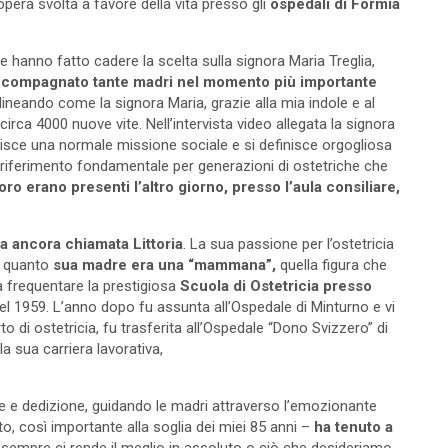
opera svolta a favore della vita presso gli
ospedali di Formia
e hanno fatto cadere la scelta sulla signora Maria Treglia,
accompagnato tante madri nel momento più importante
ineando come la signora Maria, grazie alla mia indole e al
irca 4000 nuove vite. Nell’intervista video allegata la signora
nisce una normale missione sociale e si definisce orgogliosa
i riferimento fondamentale per generazioni di ostetriche che
oro erano presenti l’altro giorno, presso l’aula consiliare,
ca ancora chiamata Littoria
. La sua passione per l’ostetricia
in quanto
sua madre era una “mammana”,
quella figura che
a frequentare la prestigiosa
Scuola di Ostetricia presso
l 1959. L’anno dopo fu assunta all’Ospedale di Minturno e vi
o di ostetricia, fu trasferita all’Ospedale “Dono Svizzero” di
a sua carriera lavorativa,
e e dedizione, guidando le madri attraverso l’emozionante
o, così importante alla soglia dei miei 85 anni –
ha tenuto a