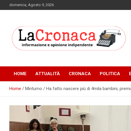
Skip
domenica, Agosto 9, 2026
to
content
Informazione e opinione indipendente
La Cronaca Quotidiano
HOME
ATTUALITÀ
CRONACA
POLITICA
Home
Minturno / Ha fatto nascere più di 4mila bambini, premi