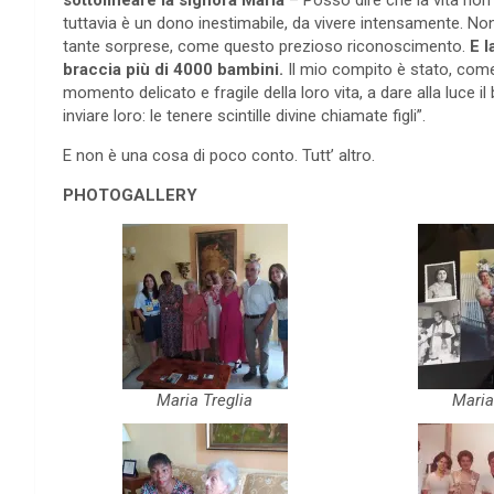
sottolineare la signora Maria
– Posso dire che la vita non
tuttavia è un dono inestimabile, da vivere intensamente. Nono
tante sorprese, come questo prezioso riconoscimento.
E l
braccia più di 4000 bambini.
Il mio compito è stato, come
momento delicato e fragile della loro vita, a dare alla luce il
inviare loro: le tenere scintille divine chiamate figli”.
E non è una cosa di poco conto. Tutt’ altro.
PHOTOGALLERY
Maria Treglia
Maria