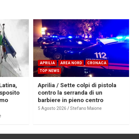
APRILIA
AREA NORD
CRONACA
TOP NEWS
Latina,
Aprilia / Sette colpi di pistola
Esposito
contro la serranda di un
imo
barbiere in pieno centro
5 Agosto 2026
Stefano Maione
e