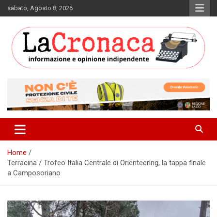
Skip
sabato, Agosto 8, 2026
to
content
Informazione e opinione indipendente
La Cronaca Quotidiano
Home
Terracina / Trofeo Italia Centrale di Orienteering, la tappa finale
a Camposoriano