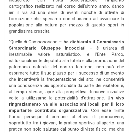
inaugurato, con molta soddisfazione, l’impianto
cartografico realizzato nel corso dell’ultimo anno, dando
ieri il via ad una serie di eventi nonché di attività di
formazione che speriamo contribuiranno ad avvicinare la
popolazione alla natura per mezzo di questo sport in
grandissima crescita.
“Quella di Camposoriano –
ha dichiarato il Commissario
Straordinario Giuseppe Incocciati –
è un’area di
inestimabile valore naturalistico, e l’Ente Parco,
istituzionalmente deputato alla tutela e alla promozione del
patrimonio naturale del nostro territorio, non può che
esprimere tutto il suo plauso per il successo di un evento
che incentiverà la frequentazione del sito, ne consentirà
una conoscenza più approfondita da parte dei visitatori e,
al tempo stesso, apre alla prospettiva di nuove iniziative
volte a utilizzarne le potenzialità d’attrazione.
Un vivo
ringraziamento va alle associazioni locali per il loro
importante contributo organizzativo.
Con esse l’Ente
Parco persegue il comune obiettivo di promuovere,
soprattutto tra i giovani, la pratica sportiva all’aperto: una
pratica non solo salutare dal punto di vista fisico, ma che