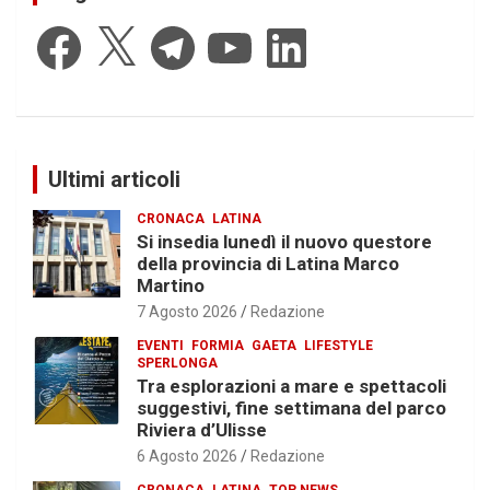
Facebook
X
Telegram
YouTube
LinkedIn
Ultimi articoli
CRONACA
LATINA
Si insedia lunedì il nuovo questore
della provincia di Latina Marco
Martino
7 Agosto 2026
Redazione
EVENTI
FORMIA
GAETA
LIFESTYLE
SPERLONGA
Tra esplorazioni a mare e spettacoli
suggestivi, fine settimana del parco
Riviera d’Ulisse
6 Agosto 2026
Redazione
CRONACA
LATINA
TOP NEWS