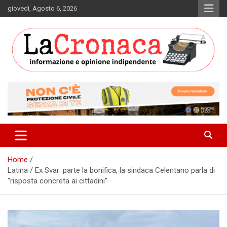
Skip
giovedì, Agosto 6, 2026
to
content
Informazione e opinione indipendente
La Cronaca Quotidiano
Home
Latina / Ex Svar: parte la bonifica, la sindaca Celentano parla di
“risposta concreta ai cittadini”