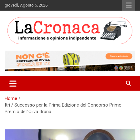
Skip
giovedì, Agosto 6, 2026
to
content
Informazione e opinione indipendente
La Cronaca Quotidiano
Home
Itri / Successo per la Prima Edizione del Concorso Primo
Premio dell’Oliva Itrana