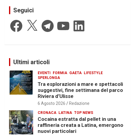
Seguici
Facebook
X
Telegram
YouTube
LinkedIn
Ultimi articoli
EVENTI
FORMIA
GAETA
LIFESTYLE
SPERLONGA
Tra esplorazioni a mare e spettacoli
suggestivi, fine settimana del parco
Riviera d’Ulisse
6 Agosto 2026
Redazione
CRONACA
LATINA
TOP NEWS
Cocaina estratta dal pellet in una
raffineria creata a Latina, emergono
nuovi particolari