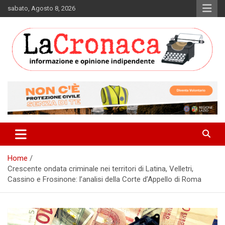
Skip
sabato, Agosto 8, 2026
to
content
Informazione e opinione indipendente
La Cronaca Quotidiano
Home
Crescente ondata criminale nei territori di Latina, Velletri,
Cassino e Frosinone: l’analisi della Corte d’Appello di Roma