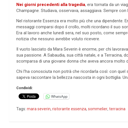
Nei giorni precedenti alla tragedia
, era tornata da un viag
Champagne. Studiava, osservava, assaggiava. Sempre con lo
Nel ristorante Essenza era molto più che una dipendente. Era 
messaggi comparsi dopo il crollo, molti ricordano il suo sorr
Era al lavoro anche lunedì sera, nel suo posto, come sempre. 
notizia che nessuno avrebbe voluto ricevere.
Il vuoto lasciato da Mara Severin è enorme, per chi lavorava c
sua passione. A Sabaudia, sua città natale, e a Terracina, do
scomparsa di una giovane donna che aveva ancora molto da
Chi l’ha conosciuta non potrà che ricordarla così: con quel s
sapeva raccontare la bellezza nascosta in ogni bottiglia. Una
Condividi:
WhatsApp
Tags:
mara severin
,
ristorante essenza
,
sommelier
,
terracina