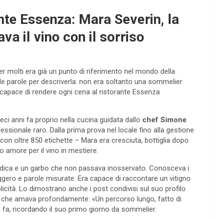
ante Essenza: Mara Severin, la
a il vino con il sorriso
er molti era già un punto di riferimento nel mondo della
le parole per descriverla: non era soltanto una sommelier
capace di rendere ogni cena al ristorante Essenza
ieci anni fa proprio nella cucina guidata dallo
chef Simone
ssionale raro. Dalla prima prova nel locale fino alla gestione
a, con oltre 850 etichette – Mara era cresciuta, bottiglia dopo
o amore per il vino in mestiere.
edica e un garbo che non passava inosservato. Conosceva i
leggero e parole misurate. Era capace di raccontare un vitigno
icità. Lo dimostrano anche i post condivisi sul suo profilo
ro che amava profondamente: «Un percorso lungo, fatto di
 fa, ricordando il suo primo giorno da sommelier.