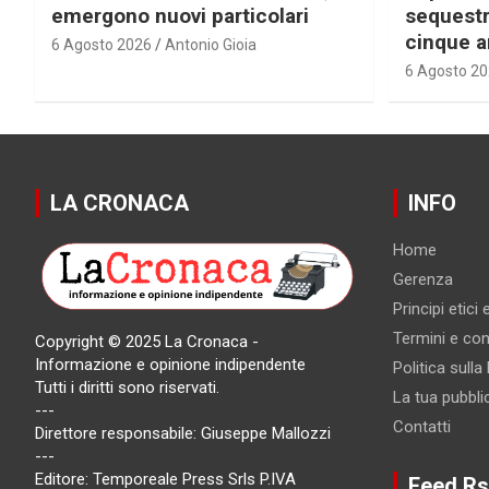
emergono nuovi particolari
sequestra
cinque a
6 Agosto 2026
Antonio Gioia
6 Agosto 2
LA CRONACA
INFO
Home
Gerenza
Principi etici
Termini e cond
Copyright © 2025 La Cronaca -
Informazione e opinione indipendente
Politica sulla
Tutti i diritti sono riservati.
La tua pubbli
---
Contatti
Direttore responsabile: Giuseppe Mallozzi
---
Editore: Temporeale Press Srls P.IVA
Feed Rs