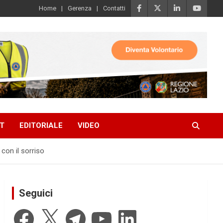
Home
Gerenza
Contatti
T
EDITORIALE
VIDEO
con il sorriso
Seguici
Facebook
X
Telegram
YouTube
LinkedIn