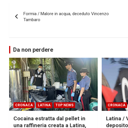
Navigazione
Formia / Malore in acqua, deceduto Vincenzo
articoli
Tambaro
Da non perdere
CRONACA
LATINA
TOP NEWS
CRONACA
Cocaina estratta dal pellet in
Latina / 
una raffineria creata a Latina,
deposito