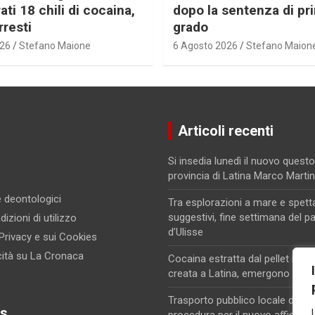
ti 18 chili di cocaina,
dopo la sentenza di pr
rresti
grado
026
Stefano Maione
6 Agosto 2026
Stefano Maion
Articoli recenti
Si insedia lunedì il nuovo questo
provincia di Latina Marco Marti
 e deontologici
Tra esplorazioni a mare e spett
suggestivi, fine settimana del p
izioni di utilizzo
d’Ulisse
 Privacy e sui Cookies
cità su La Cronaca
Cocaina estratta dal pellet in un
creata a Latina, emergono nuovi
Trasporto pubblico locale di Lati
s
procedura per il nuovo affidam