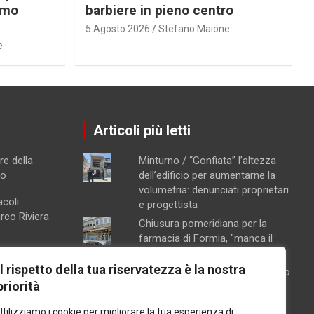
imo
barbiere in pieno centro
5 Agosto 2026
Stefano Maione
e
Articoli più letti
re della
Minturno / “Gonfiata” l’altezza
no
dell’edificio per aumentarne la
volumetria: denunciati proprietari
acoli
e progettista
arco Riviera
Chiusura pomeridiana per la
farmacia di Formia, "manca il
personale"
a raffineria
Il rispetto della tua riservatezza è la nostra
Schiuma e acqua giallastra lungo
 particolari
priorità
le coste del Lazio: Arpa esclude
na, attivata la
contaminazioni batteriche
Utilizziamo i cookie per migliorare la tua esperienza di
ento