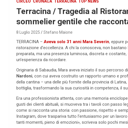
CIRCEO
CRONACA
TERRACINA
TOP NEWS
Terracina / Tragedia al Ristor
sommelier gentile che raccontav
8 Luglio 2025
Stefano Maione
TERRACINA –
Aveva solo 31 anni Mara Severin
, eppure p
ristorazione d’eccellenza. A chi la conosceva, non bastano 
preparata, ma una presenza luminosa, discreta e costante, 
un’esperienza da ricordare.
Originaria di Sabaudia, Mara aveva iniziato il suo percorso d
Nardoni
, con cui aveva costruito un rapporto umano e profe
della cantina – una delle più fornite della provincia di Latin
bottiglia, trasformando la sua curiosità in competenza, il su
Era una professionista attenta, con una memoria enciclop
gusti dei clienti abituali, si muoveva tra i tavoli con passo 
come si racconta una storia: con passione, rispetto e sempl
Instagram, dove traspariva tutto l’entusiasmo per un lavo
tanti momenti, pieno di emozioni», scriveva solo pochi mesi