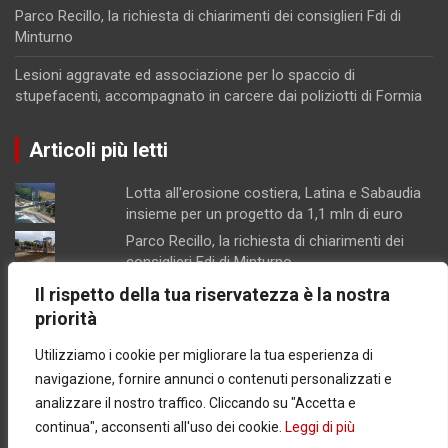
Parco Recillo, la richiesta di chiarimenti dei consiglieri Fdi di
Minturno
Lesioni aggravate ed associazione per lo spaccio di
stupefacenti, accompagnato in carcere dai poliziotti di Formia
Articoli più letti
Lotta all'erosione costiera, Latina e Sabaudia
insieme per un progetto da 1,1 mln di euro
Parco Recillo, la richiesta di chiarimenti dei
consiglieri Fdi di Minturno
Lesioni aggravate ed associazione per lo
Il rispetto della tua riservatezza è la nostra
spaccio di stupefacenti, accompagnato in
priorità
carcere dai poliziotti di Formia
Utilizziamo i cookie per migliorare la tua esperienza di
Scarichi, porto e delocalizzazione della
piscicoltura, proposte della coalizione
navigazione, fornire annunci o contenuti personalizzati e
progressista di Formia
analizzare il nostro traffico. Cliccando su "Accetta e
Concorsopoli all’Asl di Latina, licenziati
continua", acconsenti all'uso dei cookie.
Leggi di più