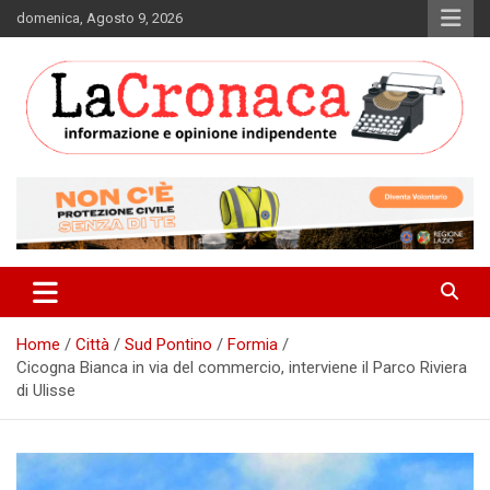
Skip
domenica, Agosto 9, 2026
to
content
Informazione e opinione indipendente
La Cronaca Quotidiano
Home
Città
Sud Pontino
Formia
Cicogna Bianca in via del commercio, interviene il Parco Riviera
di Ulisse