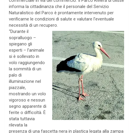
commerciale in via del commercio. Il Parco Riviera di Ulisse
informa la cittadinanza che il personale del Servizio
Naturalistico del Parco è prontamente intervenuto per
verificarne le condizioni di salute e valutare l’eventuale
necessità di un recupero.
“Durante il
sopralluogo –
spiegano gli
esperti – l’animale
si è sollevato in
volo raggiungendo
la sommità di un
palo di
illuminazione nel
piazzale,
mostrando un volo
vigoroso e nessun
segno apparente di
ferite o difficoltà. È
stata tuttavia
rilevata la
presenza di una fascetta nera in plastica legata alla zampa