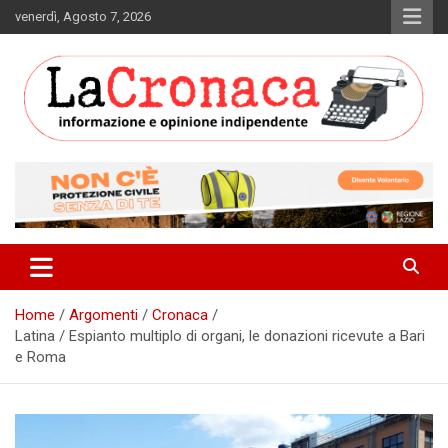
Skip
venerdì, Agosto 7, 2026
to
content
Informazione e opinione indipendente
La Cronaca Quotidiano
Home
Argomenti
Cronaca
Latina / Espianto multiplo di organi, le donazioni ricevute a Bari
e Roma