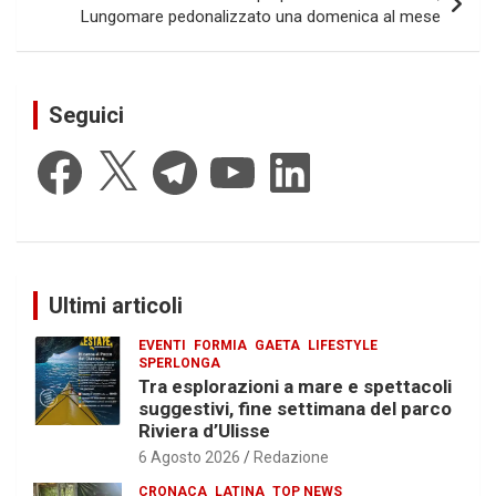
Lungomare pedonalizzato una domenica al mese
Seguici
Facebook
X
Telegram
YouTube
LinkedIn
Ultimi articoli
EVENTI
FORMIA
GAETA
LIFESTYLE
SPERLONGA
Tra esplorazioni a mare e spettacoli
suggestivi, fine settimana del parco
Riviera d’Ulisse
6 Agosto 2026
Redazione
CRONACA
LATINA
TOP NEWS