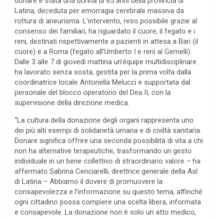
donare è stata una donna di 65 anni della provincia di
Latina, deceduta per emorragia cerebrale massiva da
rottura di aneurisma. L’intervento, reso possibile grazie al
consenso dei familiari, ha riguardato il cuore, il fegato e i
reni, destinati rispettivamente a pazienti in attesa a Bari (il
cuore) e a Roma (fegato all’Umberto I e reni al Gemelli).
Dalle 3 alle 7 di giovedì mattina un’équipe multidisciplinare
ha lavorato senza sosta, gestita per la prima volta dalla
coordinatrice locale Antonella Melucci e supportata dal
personale del blocco operatorio del Dea II, con la
supervisione della direzione medica.
“La cultura della donazione degli organi rappresenta uno
dei più alti esempi di solidarietà umana e di civiltà sanitaria.
Donare significa offrire una seconda possibilità di vita a chi
non ha alternative terapeutiche, trasformando un gesto
individuale in un bene collettivo di straordinario valore – ha
affermato Sabrina Cenciarelli, direttrice generale della Asl
di Latina – Abbiamo il dovere di promuovere la
consapevolezza e l’informazione su questo tema, affinché
ogni cittadino possa compiere una scelta libera, informata
e consapevole. La donazione non è solo un atto medico,