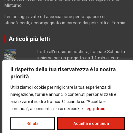
Minturno
Lesioni aggravate ed associazione per lo spaccio di
stupefacenti, accompagnato in carcere dai poliziotti di Formia
Articoli più letti
Lotta all'erosione costiera, Latina e Sabaudia
insieme per un progetto da 1,1 mln di euro
Parco Recillo, la richiesta di chiarimenti dei
Il rispetto della tua riservatezza è la nostra
consiglieri Fdi di Minturno
priorità
Schiuma e acqua giallastra lungo le coste del
Lazio: Arpa esclude contaminazioni batteriche
Utilizziamo i cookie per migliorare la tua esperienza di
Latina / Piano del fabbisogno del personale,
navigazione, fornire annunci o contenuti personalizzati e
ok dalla Giunta: in arrivo 30 nuove assunzioni e
analizzare il nostro traffico. Cliccando su "Accetta e
17 progressioni verticali
continua", acconsenti all'uso dei cookie.
Leggi di più
Chiusura pomeridiana per la farmacia di
Formia, "manca il personale"
Rifiuta
Accetta e continua