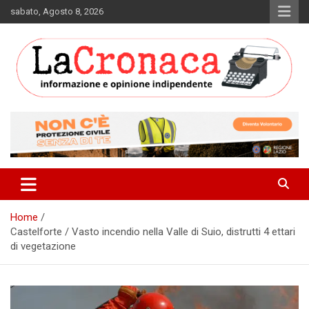
Skip
sabato, Agosto 8, 2026
to
content
Informazione e opinione indipendente
La Cronaca Quotidiano
Home
Castelforte / Vasto incendio nella Valle di Suio, distrutti 4 ettari
di vegetazione