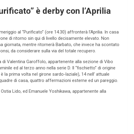
rificato” è derby con l’Aprilia
iggio al “Purificato” (ore 14.30) affronterà l’Aprilia. In casa
rone di ritorno sin qui di livello decisamente elevato. Non
na giornata, mentre ritornerà Barbato, che invece ha scontato
onsi, da considerare sulla via del totale recupero.
ta di Valentina Garoffolo, appartenente alla sezione di Vibo
inile ed al terzo anno nella serie D. Il “fischietto” di origine
 la prima volta nel girone sardo-laziale), 14 nell’ attuale
uadre di casa, quattro affermazioni esterne ed un pareggio.
di Ostia Lido, ed Emanuele Yoshikawa, appartenente alla