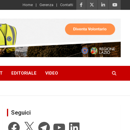
Home
Gerenza
Contatti
T
EDITORIALE
VIDEO
Seguici
Facebook
X
Telegram
YouTube
LinkedIn