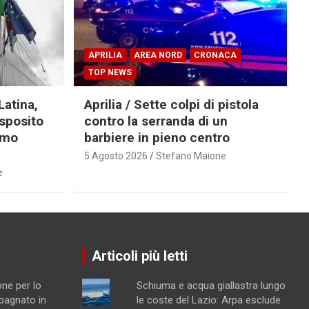
APRILIA
AREA NORD
CRONACA
TOP NEWS
Latina,
Aprilia / Sette colpi di pistola
Esposito
contro la serranda di un
imo
barbiere in pieno centro
5 Agosto 2026
Stefano Maione
e
Articoli più letti
ne per lo
Schiuma e acqua giallastra lungo
pagnato in
le coste del Lazio: Arpa esclude