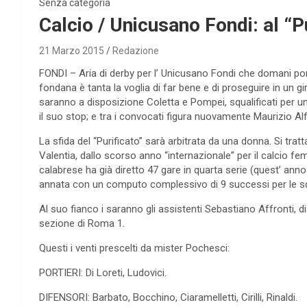
Senza categoria
Calcio / Unicusano Fondi: al “Pu
21 Marzo 2015
Redazione
FONDI – Aria di derby per l’ Unicusano Fondi che domani pomer
fondana è tanta la voglia di far bene e di proseguire in un gi
saranno a disposizione Coletta e Pompei, squalificati per u
il suo stop; e tra i convocati figura nuovamente Maurizio Alf
La sfida del “Purificato” sarà arbitrata da una donna. Si trat
Valentia, dallo scorso anno “internazionale” per il calcio femm
calabrese ha già diretto 47 gare in quarta serie (quest’ anno è
annata con un computo complessivo di 9 successi per le sq
Al suo fianco i saranno gli assistenti Sebastiano Affronti, 
sezione di Roma 1.
Questi i venti prescelti da mister Pochesci:
PORTIERI: Di Loreti, Ludovici.
DIFENSORI: Barbato, Bocchino, Ciaramelletti, Cirilli, Rinaldi.