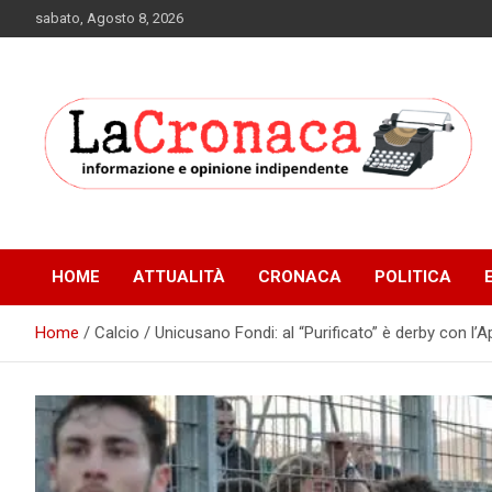
Skip
sabato, Agosto 8, 2026
to
content
Informazione e opinione indipendente
La Cronaca Quotidiano
HOME
ATTUALITÀ
CRONACA
POLITICA
Home
Calcio / Unicusano Fondi: al “Purificato” è derby con l’Ap