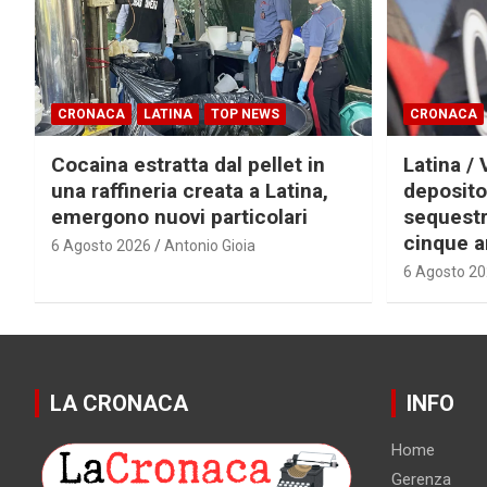
CRONACA
LATINA
TOP NEWS
CRONACA
Cocaina estratta dal pellet in
Latina / 
una raffineria creata a Latina,
deposito
emergono nuovi particolari
sequestra
cinque a
6 Agosto 2026
Antonio Gioia
6 Agosto 2
LA CRONACA
INFO
Home
Gerenza