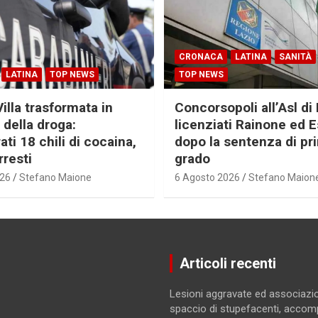
CRONACA
LATINA
SANITÀ
LATINA
TOP NEWS
TOP NEWS
Villa trasformata in
Concorsopoli all’Asl di 
 della droga:
licenziati Rainone ed 
ti 18 chili di cocaina,
dopo la sentenza di pr
rresti
grado
026
Stefano Maione
6 Agosto 2026
Stefano Maion
Articoli recenti
Lesioni aggravate ed associazio
spaccio di stupefacenti, accom