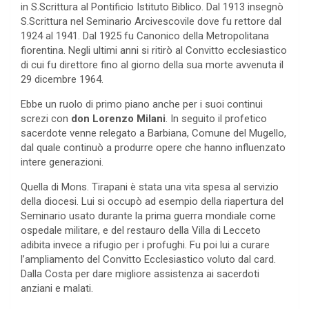
in S.Scrittura al Pontificio Istituto Biblico. Dal 1913 insegnò
S.Scrittura nel Seminario Arcivescovile dove fu rettore dal
1924 al 1941. Dal 1925 fu Canonico della Metropolitana
fiorentina. Negli ultimi anni si ritirò al Convitto ecclesiastico
di cui fu direttore fino al giorno della sua morte avvenuta il
29 dicembre 1964.
Ebbe un ruolo di primo piano anche per i suoi continui
screzi con
don Lorenzo Milani
. In seguito il profetico
sacerdote venne relegato a Barbiana, Comune del Mugello,
dal quale continuò a produrre opere che hanno influenzato
intere generazioni.
Quella di Mons. Tirapani è stata una vita spesa al servizio
della diocesi. Lui si occupò ad esempio della riapertura del
Seminario usato durante la prima guerra mondiale come
ospedale militare, e del restauro della Villa di Lecceto
adibita invece a rifugio per i profughi. Fu poi lui a curare
l’ampliamento del Convitto Ecclesiastico voluto dal card.
Dalla Costa per dare migliore assistenza ai sacerdoti
anziani e malati.