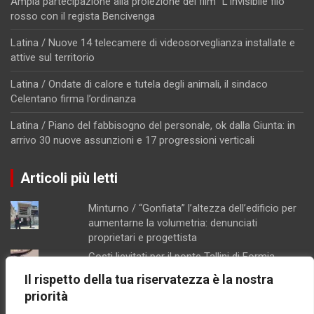
Ampia partecipazione alla proiezione del film “L’invisibile filo
rosso con il regista Bencivenga
Latina / Nuove 14 telecamere di videosorveglianza installate e
attive sul territorio
Latina / Ondate di calore e tutela degli animali, il sindaco
Celentano firma l’ordinanza
Latina / Piano del fabbisogno del personale, ok dalla Giunta: in
arrivo 30 nuove assunzioni e 17 progressioni verticali
Articoli più letti
Minturno / “Gonfiata” l’altezza dell’edificio per
aumentarne la volumetria: denunciati
proprietari e progettista
Costi lievitati per il ponte Tallini di Formia,
l'analisi della consigliera Immacolata Arnone
Il rispetto della tua riservatezza è la nostra
Caso Mendico, crollano le iscrizioni al
priorità
Pacinotti di Santi Cosma e Damiano: soltanto