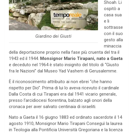
Shoah. Li
ospitò a
casa sua
e li
sottrasse
con il suo
Giardino dei Giusti
gesto alla
minaccia
della deportazione proprio nella fase più cruenta del tra il
1943 ed il 1944.
Monsignor Mario Tirapani, nato a Gaeta
e deceduto nel 1964 è stato insignito del titolo di “Giusto
fra le Nazioni” dal Museo Yad Vashem di Gerusalemme.
È il riconoscimento attribuito ai non ebrei “che hanno
rispetto per Dio”. Prima di lui lo aveva ricevuto il cardinale
Dalla Costa di cui Tirapani era dal 1941 vicario generale,
presso l’arcidiocesi fiorentina, balzato agli onori della
cronaca per aver salvato centinaia di israeliti.
Nato a Gaeta il 16 giugno 1883 ed ordinato sacerdote il 14
agosto 1910, Monsignor Mario Tirapani Conseguì la laurea
in Teologia alla Pontificia Università Gregoriana e la licenza