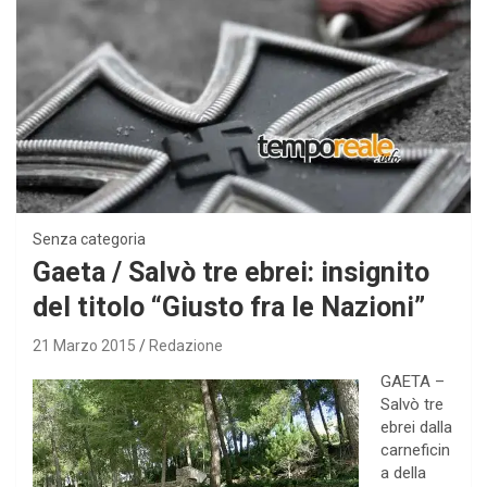
Senza categoria
Gaeta / Salvò tre ebrei: insignito
del titolo “Giusto fra le Nazioni”
21 Marzo 2015
Redazione
GAETA –
Salvò tre
ebrei dalla
carneficin
a della