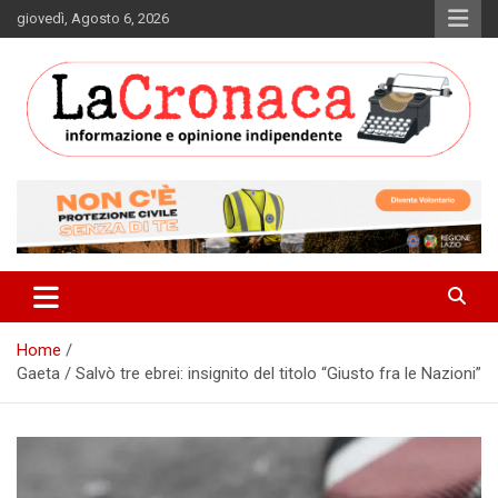
Skip
giovedì, Agosto 6, 2026
to
content
Informazione e opinione indipendente
La Cronaca Quotidiano
Home
Gaeta / Salvò tre ebrei: insignito del titolo “Giusto fra le Nazioni”