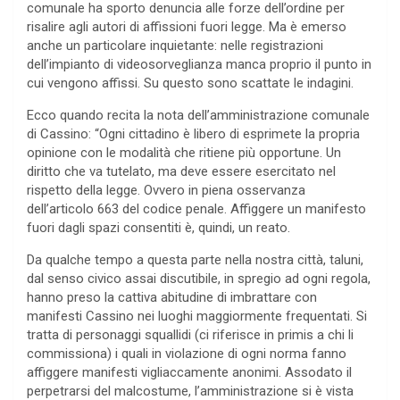
comunale ha sporto denuncia alle forze dell’ordine per
risalire agli autori di affissioni fuori legge. Ma è emerso
anche un particolare inquietante: nelle registrazioni
dell’impianto di videosorveglianza manca proprio il punto in
cui vengono affissi. Su questo sono scattate le indagini.
Ecco quando recita la nota dell’amministrazione comunale
di Cassino: “Ogni cittadino è libero di esprimete la propria
opinione con le modalità che ritiene più opportune. Un
diritto che va tutelato, ma deve essere esercitato nel
rispetto della legge. Ovvero in piena osservanza
dell’articolo 663 del codice penale. Affiggere un manifesto
fuori dagli spazi consentiti è, quindi, un reato.
Da qualche tempo a questa parte nella nostra città, taluni,
dal senso civico assai discutibile, in spregio ad ogni regola,
hanno preso la cattiva abitudine di imbrattare con
manifesti Cassino nei luoghi maggiormente frequentati. Si
tratta di personaggi squallidi (ci riferisce in primis a chi li
commissiona) i quali in violazione di ogni norma fanno
affiggere manifesti vigliaccamente anonimi. Assodato il
perpetrarsi del malcostume, l’amministrazione si è vista