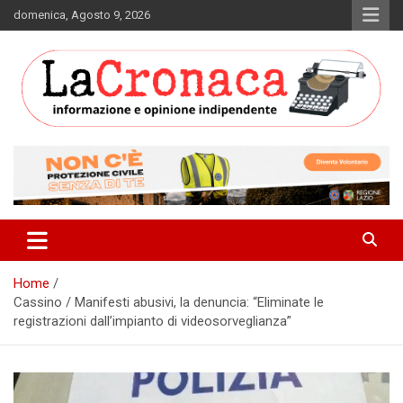
Skip
domenica, Agosto 9, 2026
to
content
Informazione e opinione indipendente
La Cronaca Quotidiano
Home
Cassino / Manifesti abusivi, la denuncia: “Eliminate le
registrazioni dall’impianto di videosorveglianza”