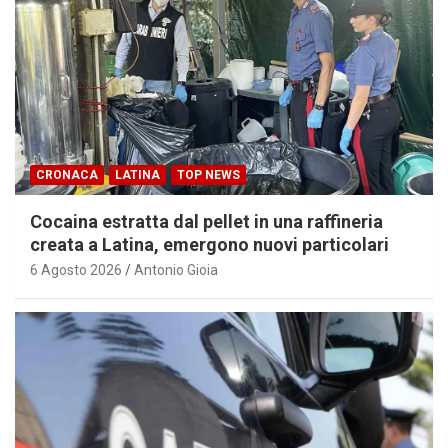
CRONACA
LATINA
TOP NEWS
Cocaina estratta dal pellet in una raffineria
creata a Latina, emergono nuovi particolari
6 Agosto 2026
Antonio Gioia