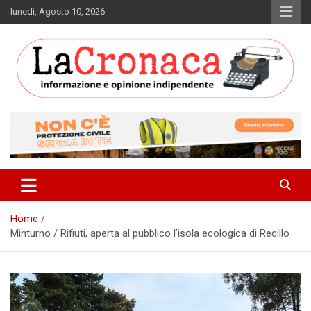
Skip
lunedì, Agosto 10, 2026
to
content
Informazione e opinione indipendente
La Cronaca Quotidiano
Home
Minturno / Rifiuti, aperta al pubblico l’isola ecologica di Recillo