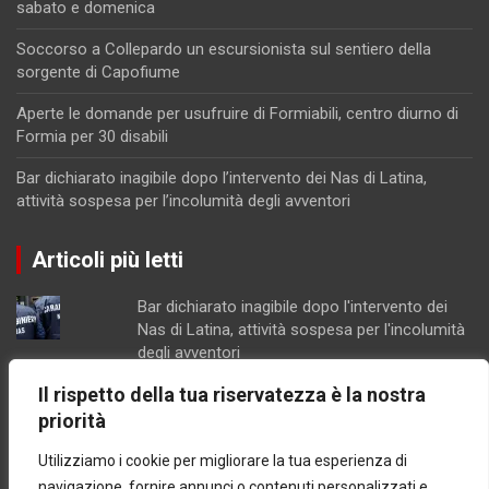
sabato e domenica
Soccorso a Collepardo un escursionista sul sentiero della
sorgente di Capofiume
Aperte le domande per usufruire di Formiabili, centro diurno di
Formia per 30 disabili
Bar dichiarato inagibile dopo l’intervento dei Nas di Latina,
attività sospesa per l’incolumità degli avventori
Articoli più letti
Bar dichiarato inagibile dopo l'intervento dei
Nas di Latina, attività sospesa per l'incolumità
degli avventori
Parco Recillo, la richiesta di chiarimenti dei
Il rispetto della tua riservatezza è la nostra
consiglieri Fdi di Minturno
priorità
Lotta all'erosione costiera, Latina e Sabaudia
insieme per un progetto da 1,1 mln di euro
Utilizziamo i cookie per migliorare la tua esperienza di
Scarichi, porto e delocalizzazione della
navigazione, fornire annunci o contenuti personalizzati e