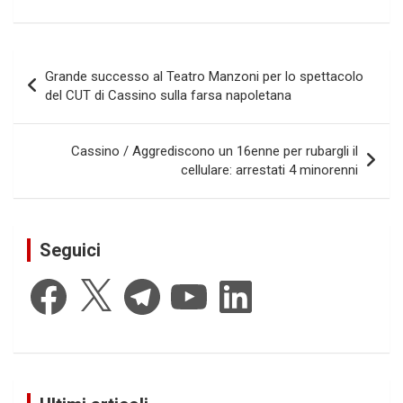
Navigazione
Grande successo al Teatro Manzoni per lo spettacolo
articoli
del CUT di Cassino sulla farsa napoletana
Cassino / Aggrediscono un 16enne per rubargli il
cellulare: arrestati 4 minorenni
Seguici
Facebook
X
Telegram
YouTube
LinkedIn