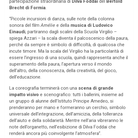
partecipazione straordinaria di
Dilva Foddai
del
Bertold
Brecht di Formia
.
“Piccole incursioni di danza, sulle note della colonna
sonora del film
Amélie
e della
musica di Ludovico
Einaudi
, partiranno dagli scalini della Scuola Virgilio –
spiega Azzari – la scala diventa il palcoscenico della paura,
perché da sempre è simbolo di difficoltà, di qualcosa che
incute timore. Ma la scala del Virgilio ha la particolarità di
essere l’ingresso di una scuola, quindi rappresenta anche il
superamento della paura, l’apertura verso il mondo
dell’altro, della conoscenza, della creatività, del gioco,
dell’educazione.
La coreografia terminerà con una
scena di grande
impatto visivo
e scenografico: tutti i ballerini, insieme ad
un gruppo di alunne dell’Istituto Principe Amedeo, si
prenderanno per mano e formeranno un cerchio, simbolo
universale dell’integrazione, dell’amicizia, della tolleranza
dell’aiuto e della solidarietà. Mentre nell’aria vibreranno le
note dell’organetto, nell’esibizione di Dilva Foddai che
renderà ancora più coinvolgente l’atmosfera”.