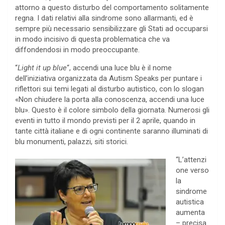
attorno a questo disturbo del comportamento solitamente
regna. I dati relativi alla sindrome sono allarmanti, ed è
sempre più necessario sensibilizzare gli Stati ad occuparsi
in modo incisivo di questa problematica che va
diffondendosi in modo preoccupante.
“
Light it up blue
“, accendi una luce blu è il nome
dell’iniziativa organizzata da Autism Speaks per puntare i
riflettori sui temi legati al disturbo autistico, con lo slogan
«Non chiudere la porta alla conoscenza, accendi una luce
blu». Questo è il colore simbolo della giornata. Numerosi gli
eventi in tutto il mondo previsti per il 2 aprile, quando in
tante città italiane e di ogni continente saranno illuminati di
blu monumenti, palazzi, siti storici.
“L’attenzi
one verso
la
sindrome
autistica
aumenta
– precisa