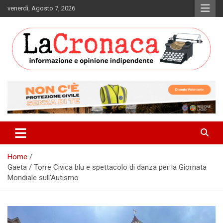
Skip
venerdì, Agosto 7, 2026
to
content
Informazione e opinione indipendente
La Cronaca Quotidiano
Home
Gaeta / Torre Civica blu e spettacolo di danza per la Giornata
Mondiale sull’Autismo