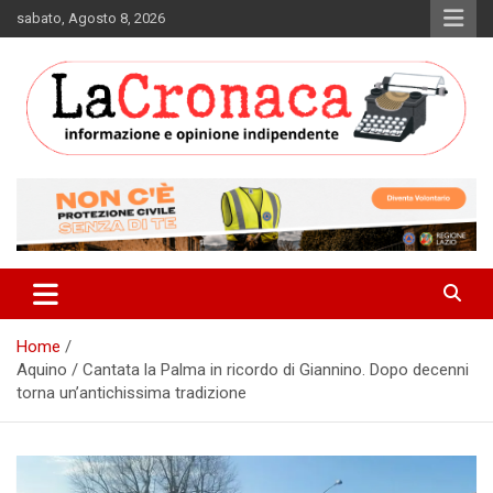
Skip
sabato, Agosto 8, 2026
to
content
Informazione e opinione indipendente
La Cronaca Quotidiano
Home
Aquino / Cantata la Palma in ricordo di Giannino. Dopo decenni
torna un’antichissima tradizione