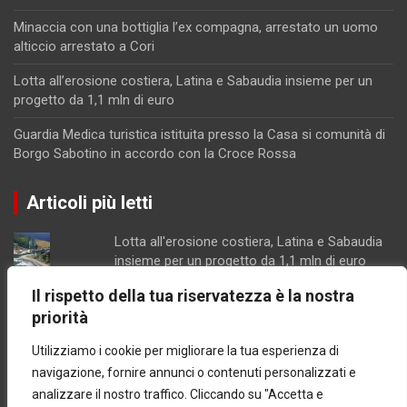
Minaccia con una bottiglia l’ex compagna, arrestato un uomo
alticcio arrestato a Cori
Lotta all’erosione costiera, Latina e Sabaudia insieme per un
progetto da 1,1 mln di euro
Guardia Medica turistica istituita presso la Casa si comunità di
Borgo Sabotino in accordo con la Croce Rossa
Articoli più letti
Lotta all'erosione costiera, Latina e Sabaudia
insieme per un progetto da 1,1 mln di euro
Schiuma e acqua giallastra lungo le coste del
Il rispetto della tua riservatezza è la nostra
Lazio: Arpa esclude contaminazioni batteriche
priorità
Parco Recillo, la richiesta di chiarimenti dei
consiglieri Fdi di Minturno
Utilizziamo i cookie per migliorare la tua esperienza di
Latina / Piano del fabbisogno del personale,
navigazione, fornire annunci o contenuti personalizzati e
ok dalla Giunta: in arrivo 30 nuove assunzioni e
analizzare il nostro traffico. Cliccando su "Accetta e