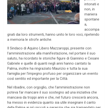
intonati e
non, in
maniera
spontane
a,
accompa
gnati dai loro strumenti, hanno unito le loro voci, ripetendo
a memoria le strofe antiche.
Il Sindaco di Aquino Libero Mazzaroppi, presente con
l’amministrazione alla manifestazione, nel portare il suo
saluto, ha ricordato le storiche figure di Giannino e Cesare
Gabriele e quelle di quanti negli anni hanno cantato la
Palma, inoltre ha ringraziato Maurizio e tutta la sua
famiglia per l’impegno profuso per organizzare un evento
così sentito ed importante per la Città.
Nel ribadire, con orgoglio, che l’amministrazione non
poteva far mancare il suo sostegno ad una iniziativa che
mancava da troppi anni e che, nel futuro crescerà ancora,
ha messo in evidenza quanto sia utile insegnare il canto
della Palma ai più piccoli a garanzia che sia tramandato per