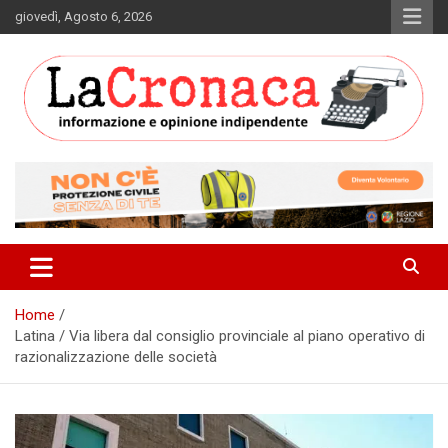
Skip
giovedì, Agosto 6, 2026
to
content
Informazione e opinione indipendente
La Cronaca Quotidiano
Home
Latina / Via libera dal consiglio provinciale al piano operativo di
razionalizzazione delle società