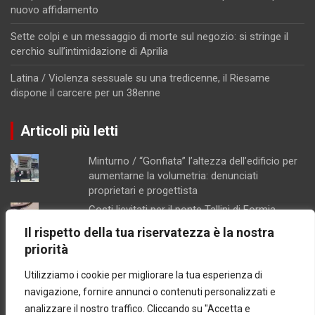
nuovo affidamento
Sette colpi e un messaggio di morte sul negozio: si stringe il
cerchio sull’intimidazione di Aprilia
Latina / Violenza sessuale su una tredicenne, il Riesame
dispone il carcere per un 38enne
Articoli più letti
Minturno / “Gonfiata” l’altezza dell’edificio per
aumentarne la volumetria: denunciati
proprietari e progettista
Costi lievitati per il ponte Tallini di Formia,
l'analisi della consigliera Immacolata Arnone
Il rispetto della tua riservatezza è la nostra
Chiusura pomeridiana per la farmacia di
priorità
Formia, "manca il personale"
Utilizziamo i cookie per migliorare la tua esperienza di
Caso Mendico, crollano le iscrizioni al
Pacinotti di Santi Cosma e Damiano: soltanto
navigazione, fornire annunci o contenuti personalizzati e
tre studenti, salta la prima classe
analizzare il nostro traffico. Cliccando su "Accetta e