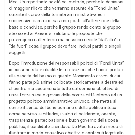
Meo. Un’importante novità nel metodo, perché le decisioni
di maggior rilievo che verranno assunte da “Fondi Unita”
durante il corso della tornata amministrativa ed il
successivo cammino saranno poste all’attenzione della
base e condivise, perché il gruppo rende conto al gruppo
stesso ed al Paese: si valutano le proposte che
provengono dall’esterno ma nessuno decide “dall’alto” o
“da fuori” cosa il gruppo deve fare, inclusi partiti o singoli
soggetti.
Dopo l’introduzione dei responsabili politici di “Fondi Unita”
in cui sono state ribadite le motivazioni che hanno portato
alla nascita dal basso di questo Movimento civico, di cui
fanno parte più anime collocate storicamente a destra ed
al centro ma accomunate tutte dal comune obiettivo di
unire forze sane e giovani della nostra città intorno ad un
progetto politico amministrativo univoco, che metta al
centro il senso del bene comune e della politica intesa
come servizio ai cittadini, i valori di solidarietà, onestà,
trasparenza, partecipazione e buon governo della cosa
pubblica, il candidato a sindaco De Meo ha avuto modo di
illustrare in modo esaustivo obiettivi e contenuti legati alla