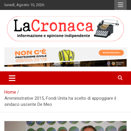
Skip
lunedì, Agosto 10, 2026
to
content
Informazione e opinione indipendente
La Cronaca Quotidiano
Home
Amministrative 2015, Fondi Unita ha scelto di appoggiare il
sindaco uscente De Meo