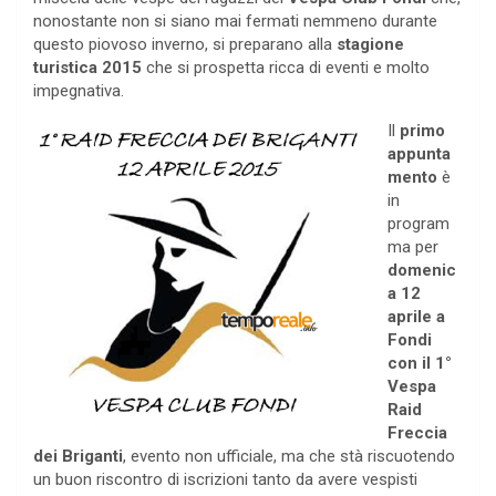
nonostante non si siano mai fermati nemmeno durante
questo piovoso inverno, si preparano alla
stagione
turistica 2015
che si prospetta ricca di eventi e molto
impegnativa.
Il
primo
appunta
mento
è
in
program
ma per
domenic
a 12
aprile a
Fondi
con il 1°
Vespa
Raid
Freccia
dei Briganti
, evento non ufficiale, ma che stà riscuotendo
un buon riscontro di iscrizioni tanto da avere vespisti