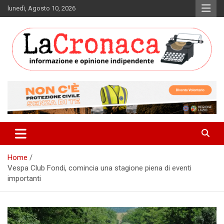
Skip
lunedì, Agosto 10, 2026
to
content
Informazione e opinione indipendente
La Cronaca Quotidiano
Home
Vespa Club Fondi, comincia una stagione piena di eventi
importanti