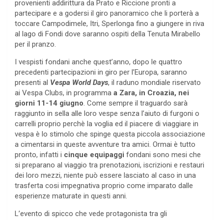
provenienti addirittura da Prato e Riccione pronti a
partecipare e a godersi il giro panoramico che li porterà a
toccare Campodimele, Itri, Sperlonga fino a giungere in riva
al lago di Fondi dove saranno ospiti della Tenuta Mirabello
per il pranzo.
I vespisti fondani anche quest’anno, dopo le quattro
precedenti partecipazioni in giro per l’Europa, saranno
presenti al
Vespa World Days
, il raduno mondiale riservato
ai Vespa Clubs, in programma
a Zara, in Croazia, nei
giorni 11-14 giugno
. Come sempre il traguardo sarà
raggiunto in sella alle loro vespe senza l’aiuto di furgoni o
carrelli proprio perchè la voglia ed il piacere di viaggiare in
vespa è lo stimolo che spinge questa piccola associazione
a cimentarsi in queste avventure tra amici. Ormai è tutto
pronto, infatti i
cinque equipaggi
fondani sono mesi che
si preparano al viaggio tra prenotazioni, iscrizioni e restauri
dei loro mezzi, niente può essere lasciato al caso in una
trasferta cosi impegnativa proprio come imparato dalle
esperienze maturate in questi anni.
L’evento di spicco che vede protagonista tra gli