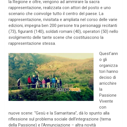
la Regione e oltre, vengono ad ammirare la sacra
rappresentazione, realizzata con attori del posto e uno
scenario che coinvolge tutto il centro del paese. La
rappresentazione, rivisitata e ampliata nel corso delle varie
edizioni, impegna ben 200 persone tra personaggi recitanti
(73), figuranti (140), soldati romani (40), operatori (50) nello
svolgimento delle tante scene che costituiscono la
rappresentazione stessa.
Quest’ann
o gli
organizza
tori hanno
deciso di
arricchire
la
Passione
Vivente
con
nuove scene: “Gesù e la Samaritana”, dà lo spunto alla
riflessione sul problema sociale dell’integrazione (tema
della Passione) e l’Annunciazione – altra novità