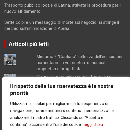
Trasporto pubblico locale di Latina, attivata la procedura per il
nuovo affidamento
Sette colpi e un messaggio di morte sul negozio: si stringe il
cerchio sull’intimidazione di Aprilia
Articoli più letti
Minturno / “Gonfiata” l’altezza dell’edificio per
aumentarne la volumetria: denunciati
proprietari e progettista
Chiusura pomeridiana per la farmacia di
Formia, "manca il personale"
Il rispetto della tua riservatezza è la nostra
Schiuma e acqua giallastra lungo le coste del
priorità
Lazio: Arpa esclude contaminazioni batteriche
Utilizziamo i cookie per migliorare la tua esperienza di
Concorsopoli all’Asl di Latina, licenziati
Rainone ed Esposito dopo la sentenza di
navigazione, fornire annunci o contenuti personalizzati e
primo grado
analizzare il nostro traffico. Cliccando su "Accetta e
Latina / Piano del fabbisogno del personale,
continua", acconsenti all'uso dei cookie.
Leggi di più