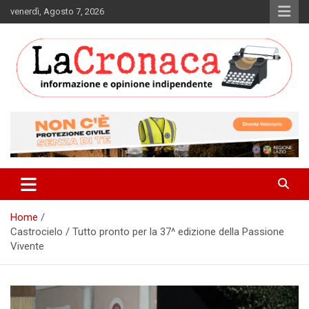
Skip
venerdì, Agosto 7, 2026
to
content
Informazione e opinione indipendente
La Cronaca Quotidiano
Home
Castrocielo / Tutto pronto per la 37^ edizione della Passione
Vivente