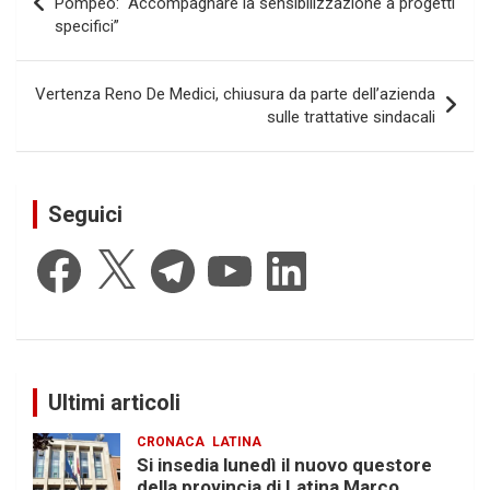
Pompeo: “Accompagnare la sensibilizzazione a progetti
specifici”
Vertenza Reno De Medici, chiusura da parte dell’azienda
sulle trattative sindacali
Seguici
Facebook
X
Telegram
YouTube
LinkedIn
Ultimi articoli
CRONACA
LATINA
Si insedia lunedì il nuovo questore
della provincia di Latina Marco