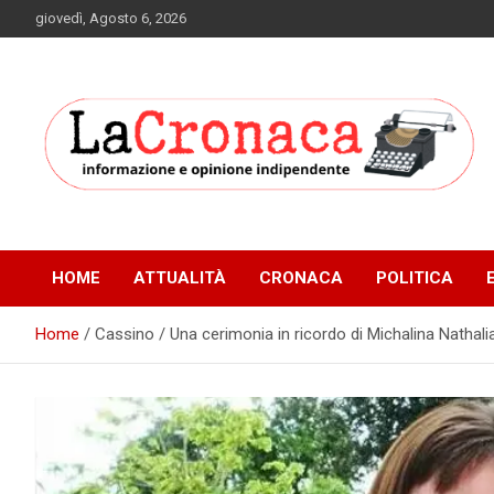
Skip
giovedì, Agosto 6, 2026
to
content
Informazione e opinione indipendente
La Cronaca Quotidiano
HOME
ATTUALITÀ
CRONACA
POLITICA
Home
Cassino / Una cerimonia in ricordo di Michalina Nathal