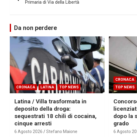
articoli
Primaria di Via della Libertà
Da non perdere
CRONACA
CRONACA
LATINA
TOP NEWS
TOP NEWS
Latina / Villa trasformata in
Concorsop
deposito della droga:
licenzia
sequestrati 18 chili di cocaina,
dopo la 
cinque arresti
grado
6 Agosto 2026
Stefano Maione
6 Agosto 2