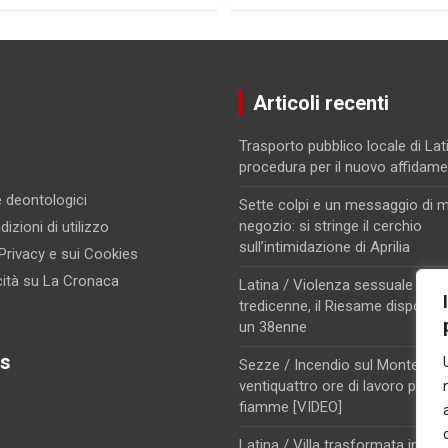
Articoli recenti
Trasporto pubblico locale di Lati
procedura per il nuovo affidam
 e deontologici
Sette colpi e un messaggio di m
negozio: si stringe il cerchio
izioni di utilizzo
sull’intimidazione di Aprilia
 Privacy e sui Cookies
cità su La Cronaca
Latina / Violenza sessuale su u
tredicenne, il Riesame dispone i
un 38enne
s
Sezze / Incendio sul Monte Trev
ventiquattro ore di lavoro per d
fiamme [VIDEO]
Latina / Villa trasformata in dep