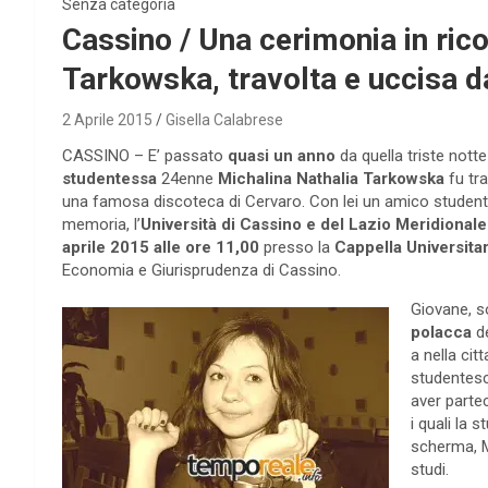
Senza categoria
Cassino / Una cerimonia in rico
Tarkowska, travolta e uccisa d
2 Aprile 2015
Gisella Calabrese
CASSINO – E’ passato
quasi un anno
da quella triste notte 
studentessa
24enne
Michalina Nathalia Tarkowska
fu tra
una famosa discoteca di Cervaro. Con lei un amico studente
memoria, l’
Università di Cassino e del Lazio Meridionale
aprile 2015 alle ore 11,00
presso la
Cappella Universitar
Economia e Giurisprudenza di Cassino.
Giovane, so
polacca
d
a nella cit
studente
aver parte
i quali la 
scherma, M
studi.