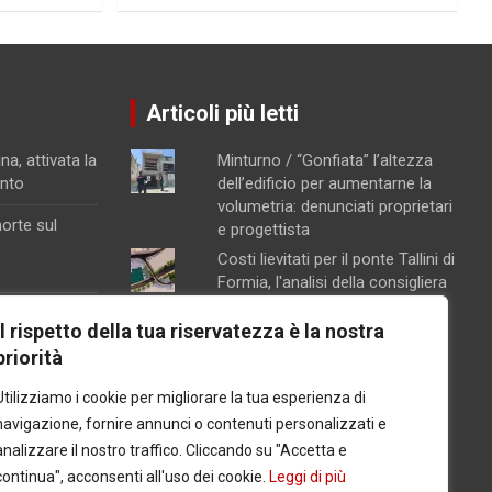
Articoli più letti
na, attivata la
Minturno / “Gonfiata” l’altezza
ento
dell’edificio per aumentarne la
volumetria: denunciati proprietari
orte sul
e progettista
Costi lievitati per il ponte Tallini di
Formia, l'analisi della consigliera
Immacolata Arnone
na
Il rispetto della tua riservatezza è la nostra
Chiusura pomeridiana per la
l carcere per
priorità
farmacia di Formia, "manca il
personale"
Utilizziamo i cookie per migliorare la tua esperienza di
i,
Caso Mendico, crollano le
omare le
navigazione, fornire annunci o contenuti personalizzati e
iscrizioni al Pacinotti di Santi
analizzare il nostro traffico. Cliccando su "Accetta e
Cosma e Damiano: soltanto tre
continua", acconsenti all'uso dei cookie.
Leggi di più
studenti, salta la prima classe
osito della