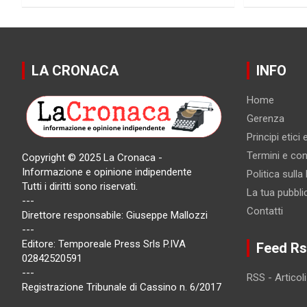
LA CRONACA
INFO
Home
Gerenza
Principi etici
Termini e cond
Copyright © 2025 La Cronaca -
Informazione e opinione indipendente
Politica sulla
Tutti i diritti sono riservati.
La tua pubbli
---
Contatti
Direttore responsabile: Giuseppe Mallozzi
---
Editore: Temporeale Press Srls P.IVA
Feed Rs
02842520591
---
RSS - Articoli
Registrazione Tribunale di Cassino n. 6/2017