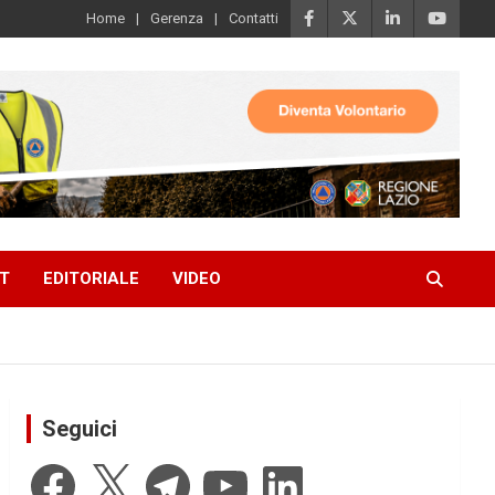
Home
Gerenza
Contatti
T
EDITORIALE
VIDEO
Seguici
Facebook
X
Telegram
YouTube
LinkedIn