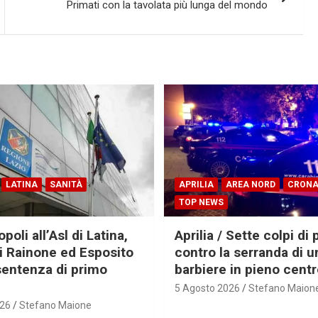
Primati con la tavolata più lunga del mondo
LATINA
SANITÀ
APRILIA
AREA NORD
CRON
TOP NEWS
oli all’Asl di Latina,
Aprilia / Sette colpi di 
ti Rainone ed Esposito
contro la serranda di u
sentenza di primo
barbiere in pieno cent
5 Agosto 2026
Stefano Maion
026
Stefano Maione