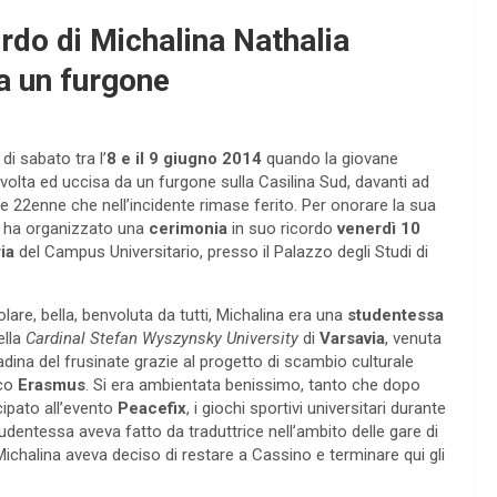
rdo di Michalina Nathalia
a un furgone
di sabato tra l’
8 e il 9 giugno 2014
quando la giovane
volta ed uccisa da un furgone sulla Casilina Sud, davanti ad
 22enne che nell’incidente rimase ferito. Per onorare la sua
ha organizzato una
cerimonia
in suo ricordo
venerdì 10
ia
del Campus Universitario, presso il Palazzo degli Studi di
lare, bella, benvoluta da tutti, Michalina era una
studentessa
ella
Cardinal Stefan Wyszynsky University
di
Varsavia
, venuta
tadina del frusinate grazie al progetto di scambio culturale
sco
Erasmus
. Si era ambientata benissimo, tanto che dopo
cipato all’evento
Peacefix
, i giochi sportivi universitari durante
studentessa aveva fatto da traduttrice nell’ambito delle gare di
ichalina aveva deciso di restare a Cassino e terminare qui gli