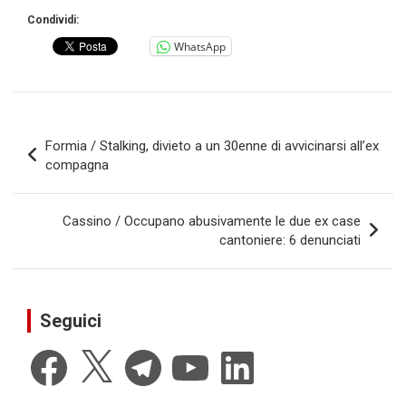
Condividi:
WhatsApp
Navigazione
Formia / Stalking, divieto a un 30enne di avvicinarsi all’ex
articoli
compagna
Cassino / Occupano abusivamente le due ex case
cantoniere: 6 denunciati
Seguici
Facebook
X
Telegram
YouTube
LinkedIn