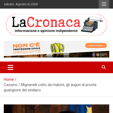
Skip
sabato, Agosto 8, 2026
to
content
Informazione e opinione indipendente
La Cronaca Quotidiano
Home
Cassino / Mignanelli colto da malore, gli auguri di pronta
guarigione del sindaco