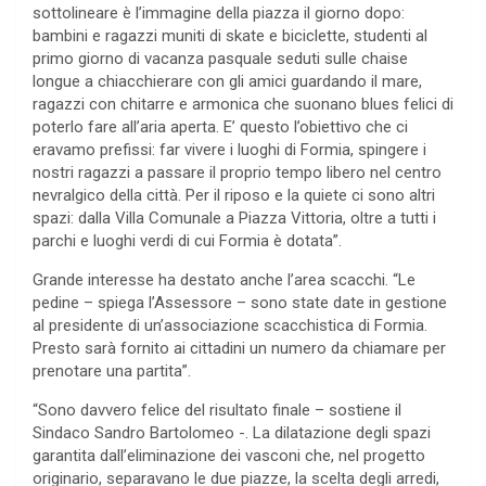
sottolineare è l’immagine della piazza il giorno dopo:
bambini e ragazzi muniti di skate e biciclette, studenti al
primo giorno di vacanza pasquale seduti sulle chaise
longue a chiacchierare con gli amici guardando il mare,
ragazzi con chitarre e armonica che suonano blues felici di
poterlo fare all’aria aperta. E’ questo l’obiettivo che ci
eravamo prefissi: far vivere i luoghi di Formia, spingere i
nostri ragazzi a passare il proprio tempo libero nel centro
nevralgico della città. Per il riposo e la quiete ci sono altri
spazi: dalla Villa Comunale a Piazza Vittoria, oltre a tutti i
parchi e luoghi verdi di cui Formia è dotata”.
Grande interesse ha destato anche l’area scacchi. “Le
pedine – spiega l’Assessore – sono state date in gestione
al presidente di un’associazione scacchistica di Formia.
Presto sarà fornito ai cittadini un numero da chiamare per
prenotare una partita”.
“Sono davvero felice del risultato finale – sostiene il
Sindaco Sandro Bartolomeo -. La dilatazione degli spazi
garantita dall’eliminazione dei vasconi che, nel progetto
originario, separavano le due piazze, la scelta degli arredi,