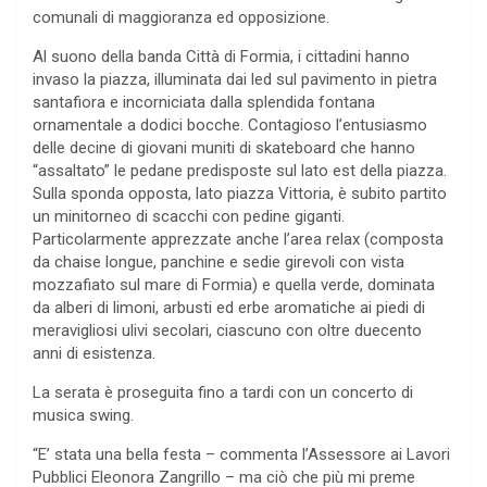
comunali di maggioranza ed opposizione.
Al suono della banda Città di Formia, i cittadini hanno
invaso la piazza, illuminata dai led sul pavimento in pietra
santafiora e incorniciata dalla splendida fontana
ornamentale a dodici bocche. Contagioso l’entusiasmo
delle decine di giovani muniti di skateboard che hanno
“assaltato” le pedane predisposte sul lato est della piazza.
Sulla sponda opposta, lato piazza Vittoria, è subito partito
un minitorneo di scacchi con pedine giganti.
Particolarmente apprezzate anche l’area relax (composta
da chaise longue, panchine e sedie girevoli con vista
mozzafiato sul mare di Formia) e quella verde, dominata
da alberi di limoni, arbusti ed erbe aromatiche ai piedi di
meravigliosi ulivi secolari, ciascuno con oltre duecento
anni di esistenza.
La serata è proseguita fino a tardi con un concerto di
musica swing.
“E’ stata una bella festa – commenta l’Assessore ai Lavori
Pubblici Eleonora Zangrillo – ma ciò che più mi preme