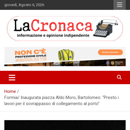
Skip
giovedì, Agosto 6, 2026
to
content
Informazione e opinione indipendente
La Cronaca Quotidiano
Home
Formia/ Inaugurata piazza Aldo Moro, Bartolomeo: “Presto i
lavori per il sovrappasso di collegamento al porto”