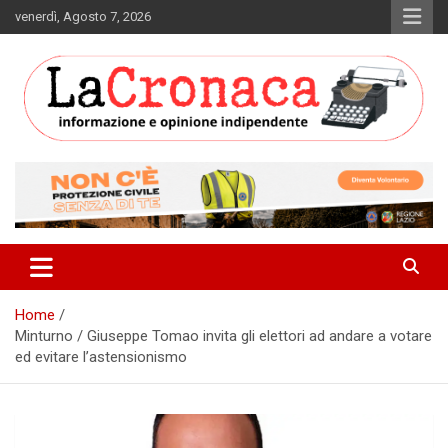
Skip
venerdì, Agosto 7, 2026
to
content
Informazione e opinione indipendente
La Cronaca Quotidiano
Home
Minturno / Giuseppe Tomao invita gli elettori ad andare a votare
ed evitare l’astensionismo