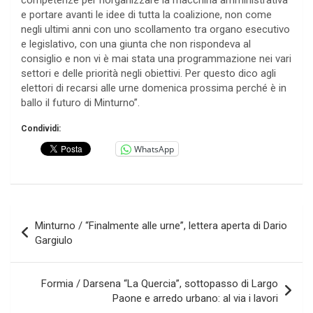
competenze per riorganizzare la macchina amministrativa
e portare avanti le idee di tutta la coalizione, non come
negli ultimi anni con uno scollamento tra organo esecutivo
e legislativo, con una giunta che non rispondeva al
consiglio e non vi è mai stata una programmazione nei vari
settori e delle priorità negli obiettivi. Per questo dico agli
elettori di recarsi alle urne domenica prossima perché è in
ballo il futuro di Minturno”.
Condividi:
WhatsApp
Navigazione
Minturno / “Finalmente alle urne”, lettera aperta di Dario
articoli
Gargiulo
Formia / Darsena “La Quercia”, sottopasso di Largo
Paone e arredo urbano: al via i lavori