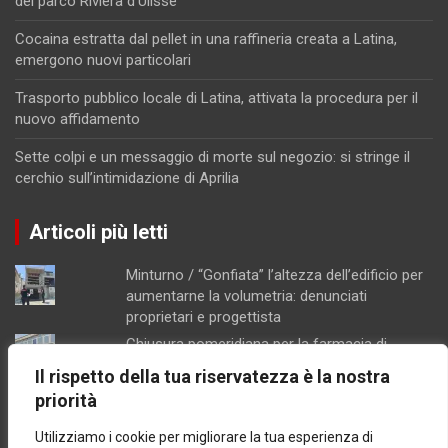
del parco Riviera d’Ulisse
Cocaina estratta dal pellet in una raffineria creata a Latina,
emergono nuovi particolari
Trasporto pubblico locale di Latina, attivata la procedura per il
nuovo affidamento
Sette colpi e un messaggio di morte sul negozio: si stringe il
cerchio sull’intimidazione di Aprilia
Articoli più letti
Minturno / “Gonfiata” l’altezza dell’edificio per
aumentarne la volumetria: denunciati
proprietari e progettista
Chiusura pomeridiana per la farmacia di
Formia, "manca il personale"
Il rispetto della tua riservatezza è la nostra
Schiuma e acqua giallastra lungo le coste del
priorità
Lazio: Arpa esclude contaminazioni batteriche
Utilizziamo i cookie per migliorare la tua esperienza di
Concorsopoli all’Asl di Latina, licenziati