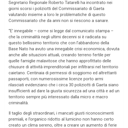
Segretario Regionale Roberto Tatarelli ha incontrato nei
giorni scorsi i poliziotti del Commissariato di Gaeta
valutando insieme a loro le problematiche di questo
Commissariato che da anni non si riescono a sanare.
“E’ innegabile – come si legge dal comunicato stampa –
che la criminalità negli ultimi decenni si è radicata su
questo bellissimo territorio che con l’abbandono della
Base Nato ha avuto una innegabile crisi economica, dovuta
anche alle situazioni attuali, creando terreno fertile per
quelle famiglie malavitose che hanno approfittato delle
chiusure di attività imprenditoriali per infiltrarsi nel territorio
caietano. Centinaia di permessi di soggiorno ed altrettanti
passaporti, con numerosissime licenze porto armi
rilasciati evidenziano che i circa 30 poliziotti di Gaeta siano
insufficienti ad dare la giusta sicurezza ad una città e ad un
territorio sempre più interessato dalla micro e macro
criminalità.
Il taglio degli straordinari, i mancati giusti riconoscimenti
premiali, e l’organico ridotto al lumicino non hanno certo
creato un clima sereno, oltre a creare un aumento di ferie