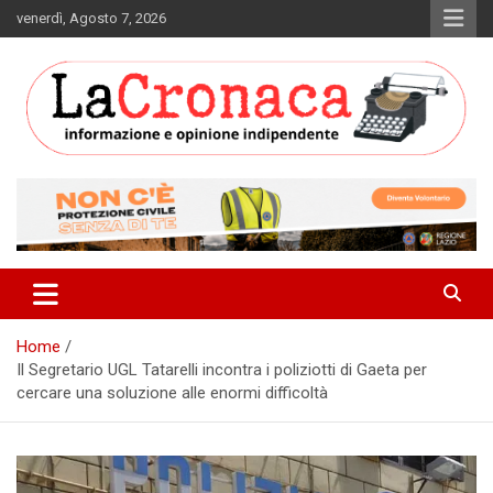
Skip
venerdì, Agosto 7, 2026
to
content
Informazione e opinione indipendente
La Cronaca Quotidiano
Home
Il Segretario UGL Tatarelli incontra i poliziotti di Gaeta per
cercare una soluzione alle enormi difficoltà