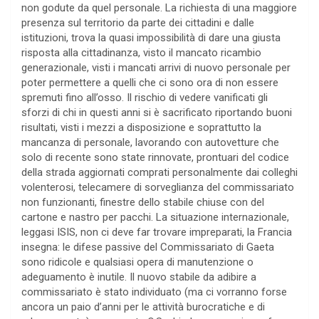
non godute da quel personale. La richiesta di una maggiore
presenza sul territorio da parte dei cittadini e dalle
istituzioni, trova la quasi impossibilità di dare una giusta
risposta alla cittadinanza, visto il mancato ricambio
generazionale, visti i mancati arrivi di nuovo personale per
poter permettere a quelli che ci sono ora di non essere
spremuti fino all’osso. Il rischio di vedere vanificati gli
sforzi di chi in questi anni si è sacrificato riportando buoni
risultati, visti i mezzi a disposizione e soprattutto la
mancanza di personale, lavorando con autovetture che
solo di recente sono state rinnovate, prontuari del codice
della strada aggiornati comprati personalmente dai colleghi
volenterosi, telecamere di sorveglianza del commissariato
non funzionanti, finestre dello stabile chiuse con del
cartone e nastro per pacchi. La situazione internazionale,
leggasi ISIS, non ci deve far trovare impreparati, la Francia
insegna: le difese passive del Commissariato di Gaeta
sono ridicole e qualsiasi opera di manutenzione o
adeguamento è inutile. Il nuovo stabile da adibire a
commissariato è stato individuato (ma ci vorranno forse
ancora un paio d’anni per le attività burocratiche e di