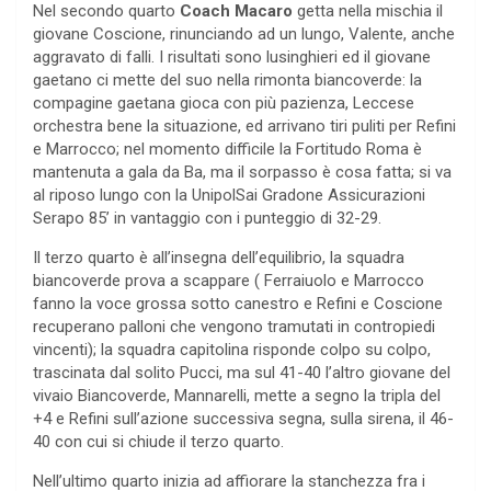
Nel secondo quarto
Coach Macaro
getta nella mischia il
giovane Coscione, rinunciando ad un lungo, Valente, anche
aggravato di falli. I risultati sono lusinghieri ed il giovane
gaetano ci mette del suo nella rimonta biancoverde: la
compagine gaetana gioca con più pazienza, Leccese
orchestra bene la situazione, ed arrivano tiri puliti per Refini
e Marrocco; nel momento difficile la Fortitudo Roma è
mantenuta a gala da Ba, ma il sorpasso è cosa fatta; si va
al riposo lungo con la UnipolSai Gradone Assicurazioni
Serapo 85’ in vantaggio con i punteggio di 32-29.
Il terzo quarto è all’insegna dell’equilibrio, la squadra
biancoverde prova a scappare ( Ferraiuolo e Marrocco
fanno la voce grossa sotto canestro e Refini e Coscione
recuperano palloni che vengono tramutati in contropiedi
vincenti); la squadra capitolina risponde colpo su colpo,
trascinata dal solito Pucci, ma sul 41-40 l’altro giovane del
vivaio Biancoverde, Mannarelli, mette a segno la tripla del
+4 e Refini sull’azione successiva segna, sulla sirena, il 46-
40 con cui si chiude il terzo quarto.
Nell’ultimo quarto inizia ad affiorare la stanchezza fra i