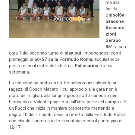
ma alla
fine la
UnipolSai
Gradone
Assicura
zioni
Serapo
85’
fa sua
gara 1 del secondo turno di
play out,
imponendosi con il
punteggio di
60-57 sulla Fortitudo Roma
, acquisendosi
per lo meno il diritto della bella al
Palamarina
fra una
settimana.
La tensione ha tirato un brutto scherzo inizialmente ai
ragazzi di Coach Macaro il cui approcio alla gara non è
stato dei migliori, alla lungo il gioco sotto canestro per
Ferraiuolo e Valente paga, ma dall’altra parte del campo c’è
un Pucci che inizia in maniera prepotente mettendo a
segno 10 dei 17 punti messi a referto dalla Fortitudo Roma
che chiude il primo quarto in vantaggio con il punteggio di
12-17.