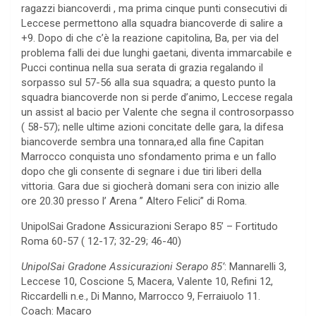
ragazzi biancoverdi , ma prima cinque punti consecutivi di
Leccese permettono alla squadra biancoverde di salire a
+9. Dopo di che c’è la reazione capitolina, Ba, per via del
problema falli dei due lunghi gaetani, diventa immarcabile e
Pucci continua nella sua serata di grazia regalando il
sorpasso sul 57-56 alla sua squadra; a questo punto la
squadra biancoverde non si perde d’animo, Leccese regala
un assist al bacio per Valente che segna il controsorpasso
( 58-57); nelle ultime azioni concitate delle gara, la difesa
biancoverde sembra una tonnara,ed alla fine Capitan
Marrocco conquista uno sfondamento prima e un fallo
dopo che gli consente di segnare i due tiri liberi della
vittoria. Gara due si giocherà domani sera con inizio alle
ore 20.30 presso l’ Arena ” Altero Felici” di Roma.
UnipolSai Gradone Assicurazioni Serapo 85’ – Fortitudo
Roma 60-57 ( 12-17; 32-29; 46-40)
UnipolSai Gradone Assicurazioni Serapo 85’
: Mannarelli 3,
Leccese 10, Coscione 5, Macera, Valente 10, Refini 12,
Riccardelli n.e., Di Manno, Marrocco 9, Ferraiuolo 11.
Coach: Macaro