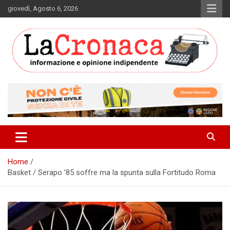
Skip
giovedì, Agosto 6, 2026
to
content
Informazione e opinione indipendente
La Cronaca Quotidiano
Home
Basket / Serapo ’85 soffre ma la spunta sulla Fortitudo Roma