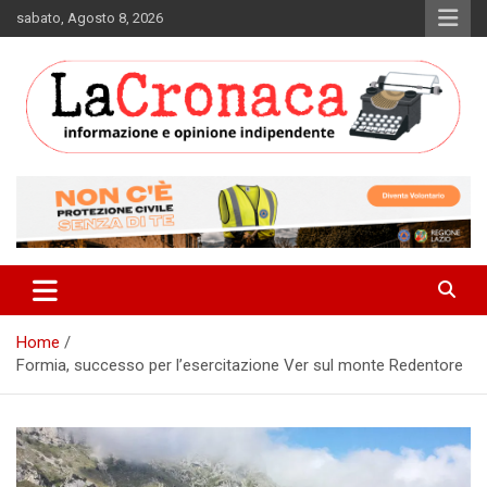
Skip
sabato, Agosto 8, 2026
to
content
Informazione e opinione indipendente
La Cronaca Quotidiano
Home
Formia, successo per l’esercitazione Ver sul monte Redentore