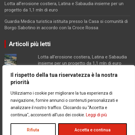
Lotta all’erosione costiera, Latina e Sabaudia insieme per un
progetto da 1,1 mln di euro
Guardia Medica turistica istituita presso la Casa si comunità di
Borgo Sabotino in accordo con la Croce Rossa
Articoli più letti
Lotta all'erosione costiera, Latina e Sabaudia
insieme per un progetto da 1,1 mln di euro
Schiuma e acqua giallastra lungo le coste del
Il rispetto della tua riservatezza è la nostra
Lazio: Arpa esclude contaminazioni batteriche
priorità
Parco Recillo, la richiesta di chiarimenti dei
consiglieri Fdi di Minturno
Utilizziamo i cookie per migliorare la tua esperienza di
Latina / Piano del fabbisogno del personale,
navigazione, fornire annunci o contenuti personalizzati e
ok dalla Giunta: in arrivo 30 nuove assunzioni e
analizzare il nostro traffico. Cliccando su "Accetta e
17 progressioni verticali
continua", acconsenti all'uso dei cookie.
Leggi di più
Chiusura pomeridiana per la farmacia di
Formia, "manca il personale"
Rifiuta
Accetta e continua