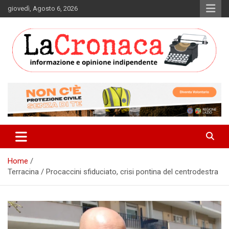
Skip
giovedì, Agosto 6, 2026
to
content
Informazione e opinione indipendente
La Cronaca Quotidiano
Home
Terracina / Procaccini sfiduciato, crisi pontina del centrodestra