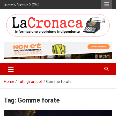
Skip
giovedì, Agosto 6, 2026
to
content
Informazione e opinione indipendente
La Cronaca Quotidiano
Home
Tutti gli articoli
Gomme forate
Tag:
Gomme forate