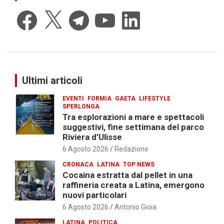
Facebook
X
Telegram
YouTube
LinkedIn
Ultimi articoli
EVENTI
FORMIA
GAETA
LIFESTYLE
SPERLONGA
Tra esplorazioni a mare e spettacoli
suggestivi, fine settimana del parco
Riviera d’Ulisse
6 Agosto 2026
Redazione
CRONACA
LATINA
TOP NEWS
Cocaina estratta dal pellet in una
raffineria creata a Latina, emergono
nuovi particolari
6 Agosto 2026
Antonio Gioia
LATINA
POLITICA