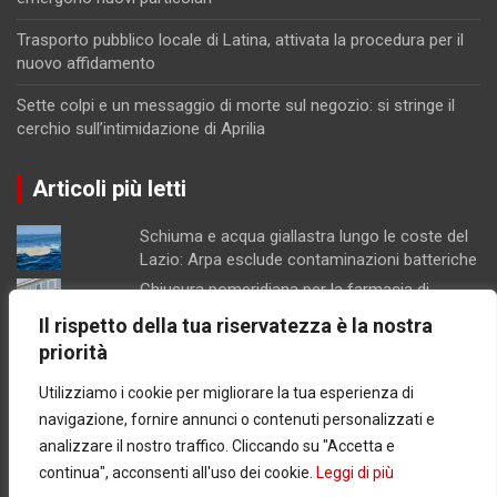
Trasporto pubblico locale di Latina, attivata la procedura per il
nuovo affidamento
Sette colpi e un messaggio di morte sul negozio: si stringe il
cerchio sull’intimidazione di Aprilia
Articoli più letti
Schiuma e acqua giallastra lungo le coste del
Lazio: Arpa esclude contaminazioni batteriche
Chiusura pomeridiana per la farmacia di
Formia, "manca il personale"
Il rispetto della tua riservatezza è la nostra
Minturno / “Gonfiata” l’altezza dell’edificio per
priorità
aumentarne la volumetria: denunciati
proprietari e progettista
Utilizziamo i cookie per migliorare la tua esperienza di
Latina / Piano del fabbisogno del personale,
navigazione, fornire annunci o contenuti personalizzati e
ok dalla Giunta: in arrivo 30 nuove assunzioni e
analizzare il nostro traffico. Cliccando su "Accetta e
17 progressioni verticali
continua", acconsenti all'uso dei cookie.
Leggi di più
Si insedia lunedì il nuovo questore della