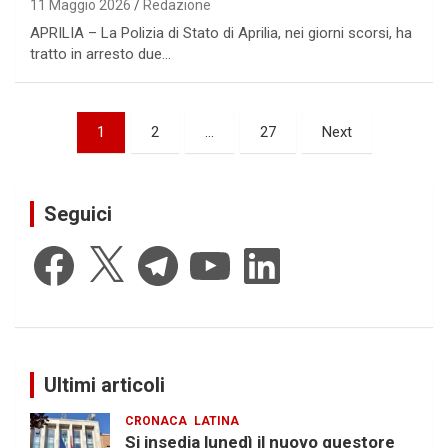
11 Maggio 2026
Redazione
APRILIA – La Polizia di Stato di Aprilia, nei giorni scorsi, ha
tratto in arresto due…
Paginazione
1
2
…
27
Next
degli
articoli
Seguici
Facebook
X
Telegram
YouTube
LinkedIn
Ultimi articoli
CRONACA
LATINA
Si insedia lunedì il nuovo questore