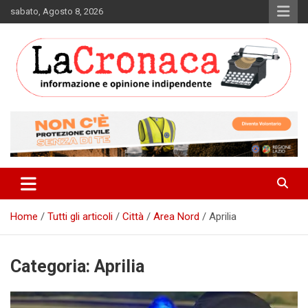
Skip
sabato, Agosto 8, 2026
to
content
Informazione e opinione indipendente
La Cronaca Quotidiano
Home
Tutti gli articoli
Città
Area Nord
Aprilia
Categoria:
Aprilia