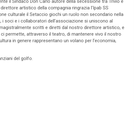
te il Sindaco Don Carlo autore della secessione tra Trivio e
irettore artistico della compagnia ringrazia l’Ipab SS
ne culturale il Setaccio giochi un ruolo non secondario nella
 i soci e i collaboratori dell’associazione si uniscono al
agistralmente scritti e diretti dal nostro direttore artistico, e
i permette, attraverso il teatro, di mantenere vivo il nostro
 cultura in genere rappresentano un volano per l’economia,
anziani del golfo.