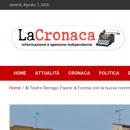
Skip
venerdì, Agosto 7, 2026
to
content
Informazione e opinione indipendente
La Cronaca Quotidiano
HOME
ATTUALITÀ
CRONACA
POLITICA
Home
Al Teatro Remigio Paone di Formia con la nuova comme