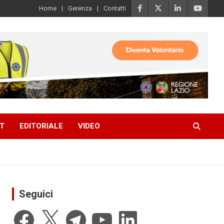
Home
Gerenza
Contatti
T
EDITORIALE
VIDEO
Seguici
Facebook
X
Telegram
YouTube
LinkedIn