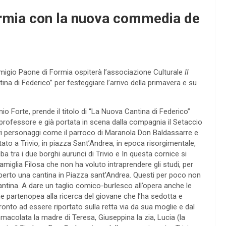
ormia con la nuova commedia de
migio Paone di Formia ospiterà l’associazione Culturale
Il
 di Federico” per festeggiare l’arrivo della primavera e su
io Forte, prende il titolo di “La Nuova Cantina di Federico”
so professore e già portata in scena dalla compagnia il Setaccio
ovi personaggi come il parroco di Maranola Don Baldassarre e
ato a Trivio, in piazza Sant’Andrea, in epoca risorgimentale,
ba tra i due borghi aurunci di Trivio e In questa cornice si
amiglia Filosa che non ha voluto intraprendere gli studi, per
aperto una cantina in Piazza sant’Andrea. Questi per poco non
cantina. A dare un taglio comico-burlesco all’opera anche le
ane partenopea alla ricerca del giovane che l’ha sedotta e
onto ad essere riportato sulla retta via da sua moglie e dal
mmacolata la madre di Teresa, Giuseppina la zia, Lucia (la