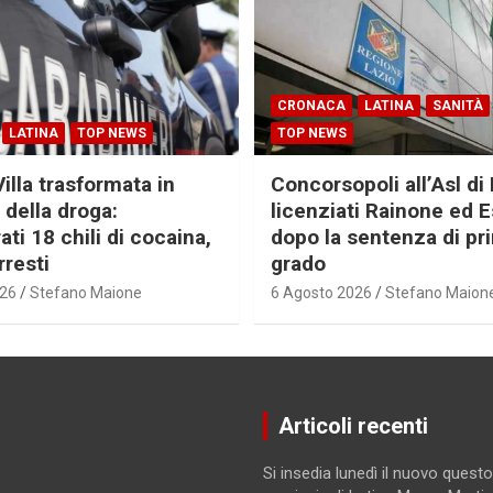
CRONACA
LATINA
SANITÀ
LATINA
TOP NEWS
TOP NEWS
Villa trasformata in
Concorsopoli all’Asl di 
 della droga:
licenziati Rainone ed 
ti 18 chili di cocaina,
dopo la sentenza di pr
rresti
grado
026
Stefano Maione
6 Agosto 2026
Stefano Maion
Articoli recenti
Si insedia lunedì il nuovo questo