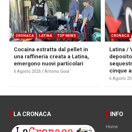
CRONACA
LATINA
TOP NEWS
CRONACA
Cocaina estratta dal pellet in
Latina / 
una raffineria creata a Latina,
deposito
emergono nuovi particolari
sequestra
cinque a
6 Agosto 2026
Antonio Gioia
6 Agosto 2
LA CRONACA
INFO
Home