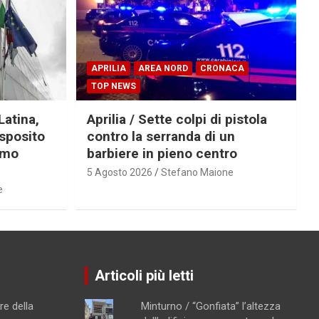
APRILIA
AREA NORD
CRONACA
TOP NEWS
Latina,
Aprilia / Sette colpi di pistola
Esposito
contro la serranda di un
imo
barbiere in pieno centro
5 Agosto 2026
Stefano Maione
e
Articoli più letti
re della
Minturno / “Gonfiata” l’altezza