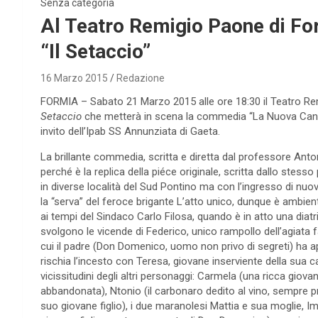
Senza categoria
Al Teatro Remigio Paone di F
“Il Setaccio”
16 Marzo 2015
Redazione
FORMIA – Sabato 21 Marzo 2015 alle ore 18:30 il Teatro Re
Setaccio
che metterà in scena la commedia “La Nuova Cantina
invito dell’Ipab SS Annunziata di Gaeta.
La brillante commedia, scritta e diretta dal professore Anton
perché è la replica della piéce originale, scritta dallo stes
in diverse località del Sud Pontino ma con l’ingresso di nu
la “serva” del feroce brigante L’atto unico, dunque è ambient
ai tempi del Sindaco Carlo Filosa, quando è in atto una diatri
svolgono le vicende di Federico, unico rampollo dell’agiata f
cui il padre (Don Domenico, uomo non privo di segreti) ha 
rischia l’incesto con Teresa, giovane inserviente della sua 
vicissitudini degli altri personaggi: Carmela (una ricca giov
abbandonata), Ntonio (il carbonaro dedito al vino, sempre pr
suo giovane figlio), i due maranolesi Mattia e sua moglie, I