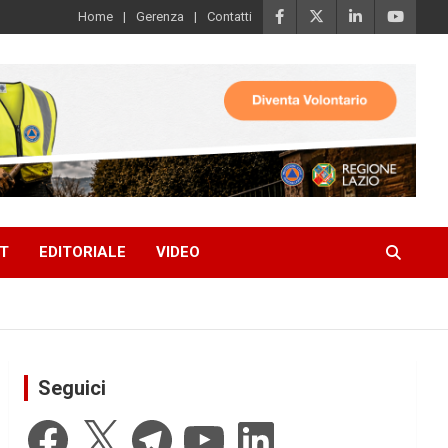
Home
Gerenza
Contatti
T
EDITORIALE
VIDEO
Seguici
Facebook
X
Telegram
YouTube
LinkedIn