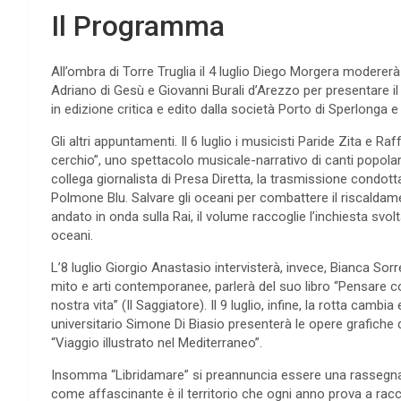
Il Programma
All’ombra di Torre Truglia il 4 luglio Diego Morgera moderer
Adriano di Gesù e Giovanni Burali d’Arezzo per presentare il 
in edizione critica e edito dalla società Porto di Sperlonga e d
Gli altri appuntamenti. Il 6 luglio i musicisti Paride Zita e Ra
cerchio”, uno spettacolo musicale-narrativo di canti popolari 
collega giornalista di Presa Diretta, la trasmissione condotta
Polmone Blu. Salvare gli oceani per combattere il riscaldame
andato in onda sulla Rai, il volume raccoglie l’inchiesta svolt
oceani.
L’8 luglio Giorgio Anastasio intervisterà, invece, Bianca So
mito e arti contemporanee, parlerà del suo libro “Pensare c
nostra vita” (Il Saggiatore). Il 9 luglio, infine, la rotta cambia
universitario Simone Di Biasio presenterà le opere grafiche
“Viaggio illustrato nel Mediterraneo”.
Insomma “Libridamare” si preannuncia essere una rassegna r
come affascinante è il territorio che ogni anno prova a rac