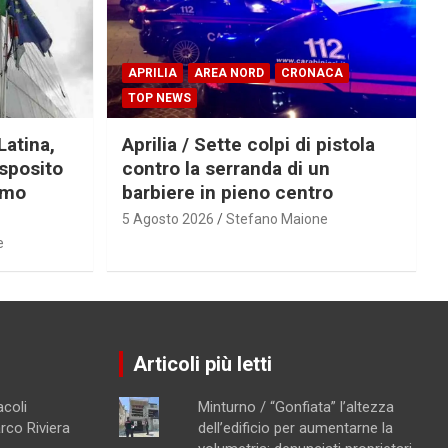
APRILIA
AREA NORD
CRONACA
TOP NEWS
Latina,
Aprilia / Sette colpi di pistola
Esposito
contro la serranda di un
imo
barbiere in pieno centro
5 Agosto 2026
Stefano Maione
e
Articoli più letti
acoli
Minturno / “Gonfiata” l’altezza
arco Riviera
dell’edificio per aumentarne la