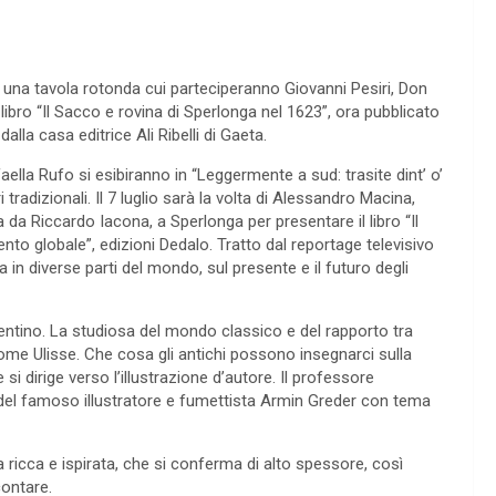
à una tavola rotonda cui parteciperanno Giovanni Pesiri, Don
libro “Il Sacco e rovina di Sperlonga nel 1623”, ora pubblicato
alla casa editrice Ali Ribelli di Gaeta.
ffaella Rufo si esibiranno in “Leggermente a sud: trasite dint’ o’
tradizionali. Il 7 luglio sarà la volta di Alessandro Macina,
 da Riccardo Iacona, a Sperlonga per presentare il libro “Il
nto globale”, edizioni Dedalo. Tratto dal reportage televisivo
a in diverse parti del mondo, sul presente e il futuro degli
rrentino. La studiosa del mondo classico e del rapporto tra
ome Ulisse. Che cosa gli antichi possono insegnarci sulla
 e si dirige verso l’illustrazione d’autore. Il professore
 del famoso illustratore e fumettista Armin Greder con tema
icca e ispirata, che si conferma di alto spessore, così
contare.