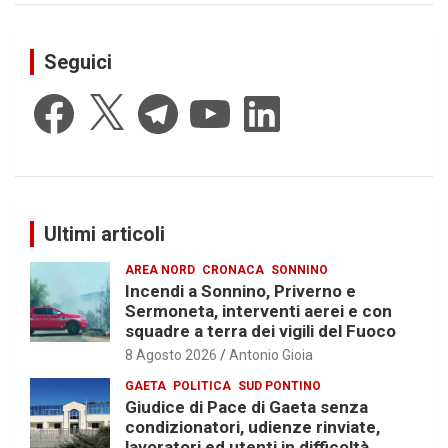
Seguici
Facebook
X
Telegram
YouTube
LinkedIn
Ultimi articoli
AREA NORD
CRONACA
SONNINO
Incendi a Sonnino, Priverno e
Sermoneta, interventi aerei e con
squadre a terra dei vigili del Fuoco
8 Agosto 2026
Antonio Gioia
GAETA
POLITICA
SUD PONTINO
Giudice di Pace di Gaeta senza
condizionatori, udienze rinviate,
lavoratori ed utenti in difficoltà