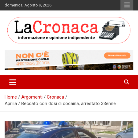
Skip
domenica, Agosto 9, 2026
to
content
Informazione e opinione indipendente
La Cronaca Quotidiano
Home
Argomenti
Cronaca
Aprilia / Beccato con dosi di cocaina, arrestato 33enne