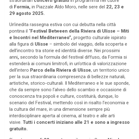
straordinari
concerti gratuiti
in programma nel cuore
di
Formia,
in Piazzale Aldo Moro, nelle sere del
22, 23 e
29 agosto
2025.
Un’inedita rassegna estiva con cui debutta nella città
pontina il “
Festival Between della Riviera di Ulisse – Miti
e Incontri nel Mediterraneo”,
progetto culturale ispirato
alla figura di
Ulisse
– simbolo del viaggio, della scoperta e
dell’incontro tra storie ed identità diverse. Nei prossimi
anni
,
secondo la formula del festival diffuso, da Formia si
estenderà ai comuni limitrofi, in un’ottica di valorizzazione
dell’intero
Parco della Riviera di Ulisse
, un territorio unico
per la sua straordinaria compresenza di bellezze naturali,
artistiche, storico-culturali. Il Mediterraneo e le sue sponde,
che da sempre sono l’alveo dello scambio e occasione di
conoscenza tra popoli e culture, costituirà, dunque, lo
scenario del Festival, mettendo così in risalto l’economia e
la cultura del mare, in una dimensione sempre più
interdisciplinare aperta al cinema, al teatro e alle arti
visive.
Tutti i concerti iniziano alle 21 e sono a ingresso
gratuito.