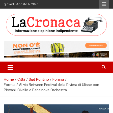
Skip
giovedì, Agosto 6, 2026
to
content
Informazione e opinione indipendente
La Cronaca Quotidiano
Home
Città
Sud Pontino
Formia
Formia / Al via Between Festival della Riviera di Ulisse con
Piovani, Civello e Babelnova Orchestra