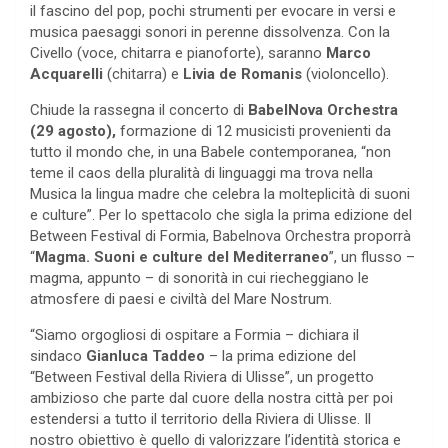
il fascino del pop, pochi strumenti per evocare in versi e
musica paesaggi sonori in perenne dissolvenza. Con la
Civello (voce, chitarra e pianoforte), saranno
Marco
Acquarelli
(chitarra) e
Livia de Romanis
(violoncello).
Chiude la rassegna il concerto di
BabelNova Orchestra
(29 agosto),
formazione di 12 musicisti provenienti da
tutto il mondo che, in una Babele contemporanea, “non
teme il caos della pluralità di linguaggi ma trova nella
Musica la lingua madre che celebra la molteplicità di suoni
e culture”. Per lo spettacolo che sigla la prima edizione del
Between Festival di Formia, Babelnova Orchestra proporrà
“
Magma. Suoni e culture del Mediterraneo
”, un flusso –
magma, appunto – di sonorità in cui riecheggiano le
atmosfere di paesi e civiltà del Mare Nostrum.
“Siamo orgogliosi di ospitare a Formia – dichiara il
sindaco
Gianluca Taddeo
– la prima edizione del
“Between Festival della Riviera di Ulisse”, un progetto
ambizioso che parte dal cuore della nostra città per poi
estendersi a tutto il territorio della Riviera di Ulisse. Il
nostro obiettivo è quello di valorizzare l’identità storica e