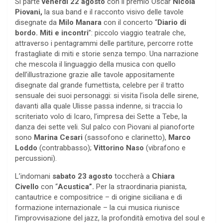
Si parte
venerdì
22 agosto
con il premio Oscar
Nicola
Piovani,
la sua band e il racconto visivo delle tavole
disegnate da
Milo Manara
con il concerto “
Diario di
bordo. Miti e incontri
”: piccolo viaggio teatrale che,
attraverso i pentagrammi delle partiture, percorre rotte
frastagliate di miti e storie senza tempo. Una narrazione
che mescola il linguaggio della musica con quello
dell’illustrazione grazie alle tavole appositamente
disegnate dal grande fumettista, celebre per il tratto
sensuale dei suoi personaggi: si visita l’isola delle sirene,
davanti alla quale Ulisse passa indenne, si traccia lo
scriteriato volo di Icaro, l’impresa dei Sette a Tebe, la
danza dei sette veli. Sul palco con Piovani al pianoforte
sono
Marina Cesari
(sassofono e clarinetto),
Marco
Loddo
(contrabbasso);
Vittorino Naso
(vibrafono e
percussioni).
L’indomani
sabato 23 agosto
toccherà a
Chiara
Civello
con “
Acustica”.
Per la straordinaria pianista,
cantautrice e compositrice – di origine siciliana e di
formazione internazionale – la cui musica riunisce
l’improvvisazione del jazz, la profondità emotiva del soul e