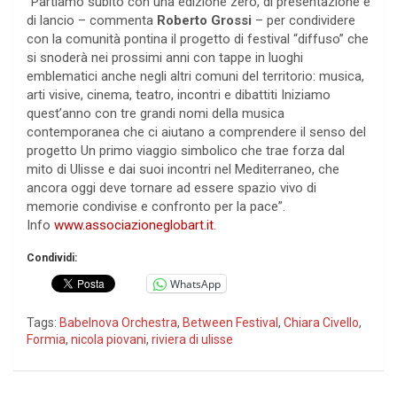
“Partiamo subito con una edizione zero, di presentazione e
di lancio – commenta
Roberto Grossi
– per condividere
con la comunità pontina il progetto di festival “diffuso” che
si snoderà nei prossimi anni con tappe in luoghi
emblematici anche negli altri comuni del territorio: musica,
arti visive, cinema, teatro, incontri e dibattiti Iniziamo
quest’anno con tre grandi nomi della musica
contemporanea che ci aiutano a comprendere il senso del
progetto Un primo viaggio simbolico che trae forza dal
mito di Ulisse e dai suoi incontri nel Mediterraneo, che
ancora oggi deve tornare ad essere spazio vivo di
memorie condivise e confronto per la pace”.
Info
www.associazioneglobart.it
.
Condividi:
WhatsApp
Tags:
Babelnova Orchestra
,
Between Festival
,
Chiara Civello
,
Formia
,
nicola piovani
,
riviera di ulisse