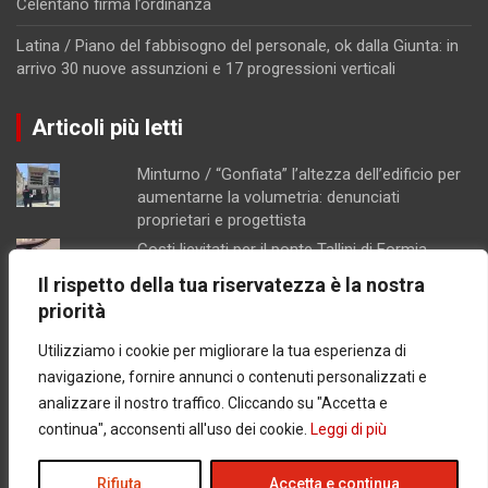
Celentano firma l’ordinanza
Latina / Piano del fabbisogno del personale, ok dalla Giunta: in
arrivo 30 nuove assunzioni e 17 progressioni verticali
Articoli più letti
Minturno / “Gonfiata” l’altezza dell’edificio per
aumentarne la volumetria: denunciati
proprietari e progettista
Costi lievitati per il ponte Tallini di Formia,
l'analisi della consigliera Immacolata Arnone
Il rispetto della tua riservatezza è la nostra
Caso Mendico, crollano le iscrizioni al
priorità
Pacinotti di Santi Cosma e Damiano: soltanto
tre studenti, salta la prima classe
Utilizziamo i cookie per migliorare la tua esperienza di
Ex Salid, il tar mette in crisi il diniego del
navigazione, fornire annunci o contenuti personalizzati e
comune di Formia
analizzare il nostro traffico. Cliccando su "Accetta e
Ponza / Cantiere di quasi 200 metri quadrati
continua", acconsenti all'uso dei cookie.
Leggi di più
senza valutazione ambientale: scattano
sequestro e denuncia
Rifiuta
Accetta e continua