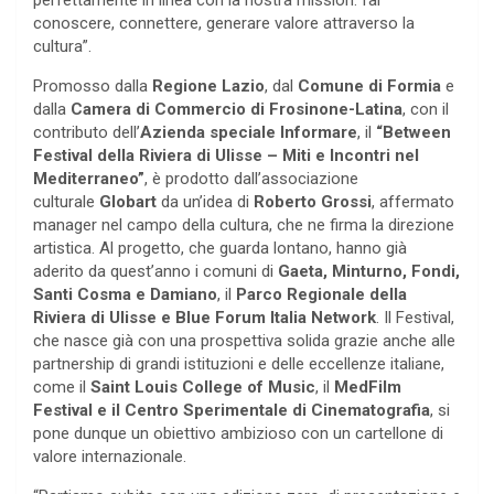
perfettamente in linea con la nostra mission: far
conoscere, connettere, generare valore attraverso la
cultura”.
Promosso dalla
Regione Lazio
, dal
Comune di Formia
e
dalla
Camera di Commercio di Frosinone-Latina
, con il
contributo dell’
Azienda speciale Informare
,
il
“Between
Festival della Riviera di Ulisse – Miti e Incontri nel
Mediterraneo”
, è prodotto dall’associazione
culturale
Globart
da un’idea di
Roberto Grossi
, affermato
manager nel campo della cultura, che ne firma la direzione
artistica. Al progetto, che guarda lontano, hanno già
aderito da quest’anno i comuni di
Gaeta, Minturno, Fondi,
Santi Cosma e Damiano
, il
Parco Regionale della
Riviera di Ulisse e Blue Forum Italia Network
. Il Festival,
che nasce già con una prospettiva solida grazie anche alle
partnership di grandi istituzioni e delle eccellenze italiane,
come il
Saint Louis College of Music
, il
MedFilm
Festival e il Centro Sperimentale di Cinematografia
, si
pone dunque un obiettivo ambizioso con un cartellone di
valore internazionale.