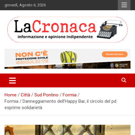
Skip
giovedì, Agosto 6, 2026
to
content
Informazione e opinione indipendente
La Cronaca Quotidiano
Home
Città
Sud Pontino
Formia
Formia / Danneggiamento dell’Happy Bar, il circolo del pd
esprime solidarietà