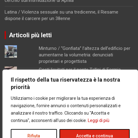
cerchio sull’intimidazione di Aprilia
Latina / Violenza sessuale su una tredicenne, il Riesame
dispone il carcere per un 38enne
Articoli più letti
Minturno / “Gonfiata” l’altezza dell’edificio per
aumentarne la volumetria: denunciati
proprietari e progettista
Costi lievitati per il ponte Tallini di Formia,
l'analisi della consigliera Immacolata Arnone
Il rispetto della tua riservatezza è la nostra
Chiusura pomeridiana per la farmacia di
priorità
Formia, "manca il personale"
Utilizziamo i cookie per migliorare la tua esperienza di
Caso Mendico, crollano le iscrizioni al
Pacinotti di Santi Cosma e Damiano: soltanto
navigazione, fornire annunci o contenuti personalizzati e
tre studenti, salta la prima classe
analizzare il nostro traffico. Cliccando su "Accetta e
Concorsopoli all’Asl di Latina, licenziati
continua", acconsenti all'uso dei cookie.
Leggi di più
Rainone ed Esposito dopo la sentenza di
primo grado
Rifiuta
Accetta e continua