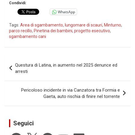
Condividi:
WhatsApp
Tags:
Area di sgambamento
,
lungomare di scauri
,
Minturno
,
parco recillo
,
Pinetina dei bambini
,
progetto esecutivo
,
sgambamento cani
Navigazione
Questura di Latina, in aumento nel 2025 denunce ed
articoli
arresti
Pericoloso incidente in via Canzatora tra Formia e
Gaeta, auto rischia di finire nel torrente
Seguici
Facebook
X
Telegram
YouTube
LinkedIn