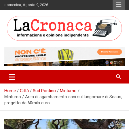
Skip
domenica, Agosto 9, 2026
to
content
Informazione e opinione indipendente
La Cronaca Quotidiano
Home
Città
Sud Pontino
Minturno
Minturno / Area di sgambamento cani sul lungomare di Scauri,
progetto da 60mila euro