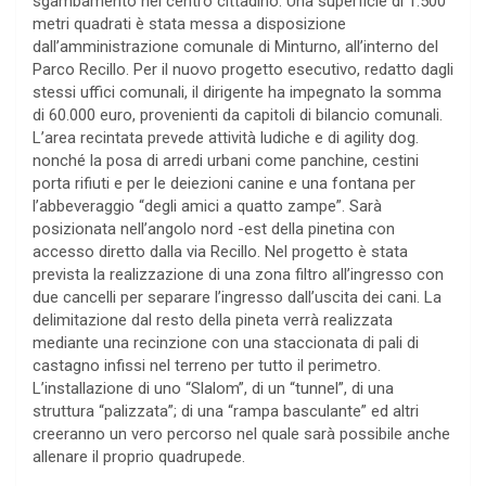
sgambamento nel centro cittadino. Una superficie di 1.500
metri quadrati è stata messa a disposizione
dall’amministrazione comunale di Minturno, all’interno del
Parco Recillo. Per il nuovo progetto esecutivo, redatto dagli
stessi uffici comunali, il dirigente ha impegnato la somma
di 60.000 euro, provenienti da capitoli di bilancio comunali.
L’area recintata prevede attività ludiche e di agility dog.
nonché la posa di arredi urbani come panchine, cestini
porta rifiuti e per le deiezioni canine e una fontana per
l’abbeveraggio “degli amici a quatto zampe”. Sarà
posizionata nell’angolo nord -est della pinetina con
accesso diretto dalla via Recillo. Nel progetto è stata
prevista la realizzazione di una zona filtro all’ingresso con
due cancelli per separare l’ingresso dall’uscita dei cani. La
delimitazione dal resto della pineta verrà realizzata
mediante una recinzione con una staccionata di pali di
castagno infissi nel terreno per tutto il perimetro.
L’installazione di uno “Slalom”, di un “tunnel”, di una
struttura “palizzata”; di una “rampa basculante” ed altri
creeranno un vero percorso nel quale sarà possibile anche
allenare il proprio quadrupede.