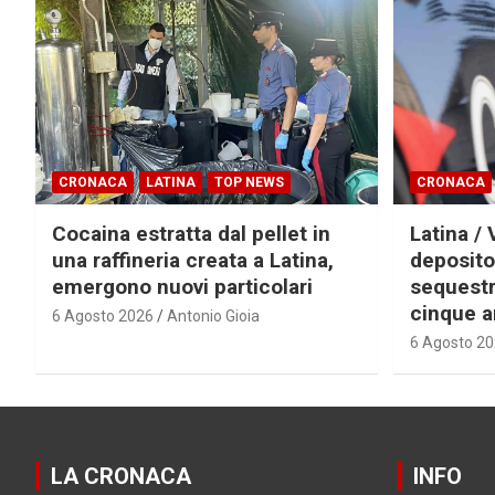
CRONACA
LATINA
TOP NEWS
CRONACA
Cocaina estratta dal pellet in
Latina / 
una raffineria creata a Latina,
deposito
emergono nuovi particolari
sequestra
cinque a
6 Agosto 2026
Antonio Gioia
6 Agosto 2
LA CRONACA
INFO