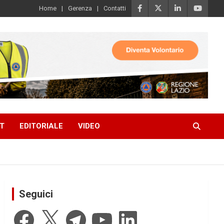
Home
Gerenza
Contatti
T
EDITORIALE
VIDEO
Seguici
Facebook
X
Telegram
YouTube
LinkedIn