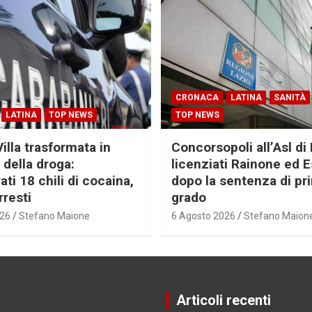
CRONACA
LATINA
SANITÀ
LATINA
TOP NEWS
TOP NEWS
Villa trasformata in
Concorsopoli all’Asl di 
 della droga:
licenziati Rainone ed 
ti 18 chili di cocaina,
dopo la sentenza di pr
rresti
grado
026
Stefano Maione
6 Agosto 2026
Stefano Maion
Articoli recenti