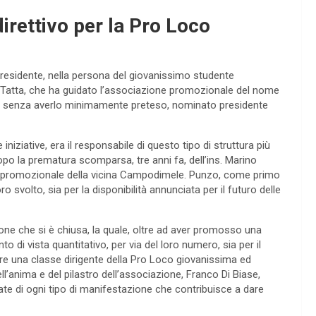
 direttivo per la Pro Loco
presidente, nella persona del giovanissimo studente
llo Tatta, che ha guidato l’associazione promozionale del nome
pur senza averlo minimamente preteso, nominato presidente
iniziative, era il responsabile di questo tipo di struttura più
opo la prematura scomparsa, tre anni fa, dell’ins. Marino
nte promozionale della vicina Campodimele. Punzo, come primo
ro svolto, sia per la disponibilità annunciata per il futuro delle
ione che si è chiusa, la quale, oltre ad aver promosso una
unto di vista quantitativo, per via del loro numero, sia per il
reare una classe dirigente della Pro Loco giovanissima ed
ell’anima e del pilastro dell’associazione, Franco Di Biase,
te di ogni tipo di manifestazione che contribuisce a dare