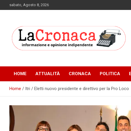
Skip
sabato, Agosto 8, 2026
to
content
Informazione e opinione indipendente
La Cronaca Quotidiano
HOME
ATTUALITÀ
CRONACA
POLITICA
Home
Itri / Eletti nuovo presidente e direttivo per la Pro Loco